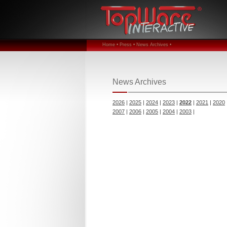
Home •
Press •
News Archives •
News Archives
2026
|
2025
|
2024
|
2023
|
2022
|
2021
|
2020
2007
|
2006
|
2005
|
2004
|
2003
|