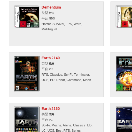
Dementium
类型
射击
平台
NDS
Horror, Survival, FPS, Ward,
Multilingual
Earth 2140
类型
战略
平台
PC
RTS, Classics, Sci-Fi, Terminator,
UCS, ED, Robot, Command, Mech
Earth 2160
类型
战略
平台
PC
Sci-Fi, Mechs, Aliens, Classics, ED,
LC, UCS, Best RTS, Series