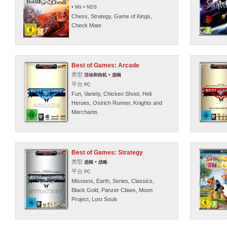
•
•
Wii
NDS
Chess, Strategy, Game of Kings,
Check Mate
Best of Games: Arcade
类型
•
活动和街机
选辑
平台
PC
Fun, Variety, Chicken Shoot, Heli
Heroes, Ostrich Runner, Knights and
Merchants
Best of Games: Strategy
类型
•
选辑
战略
平台
PC
Missions, Earth, Series, Classics,
Black Gold, Panzer Claws, Moon
Project, Lost Souls