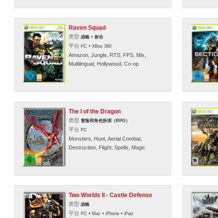
Raven Squad
类型
•
战略
射击
平台
•
PC
XBox 360
Amazon, Jungle, RTS, FPS, Mix,
Multilingual, Hollywood, Co-op
The I of the Dragon
类型
冒险和角色扮演（RPG）
平台
PC
Monsters, Hunt, Aerial Combat,
Destruction, Flight, Spells, Magic
Two Worlds II - Castle Defense
类型
战略
平台
•
•
•
PC
Mac
iPhone
iPad