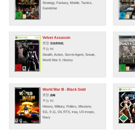
Strategy, Fantasy, Mobile, Tactics,
Gandohar
Velvet Assassin
类型
活动和街机
平台
PC
Stealth, Action, Secret Agent, Sneak,
World War II, History
World War III - Black Gold
类型
战略
平台
PC
History, Military, Politics, Missions,
911, 9-11, Oil, RTS, Iraq, US troops,
Navy