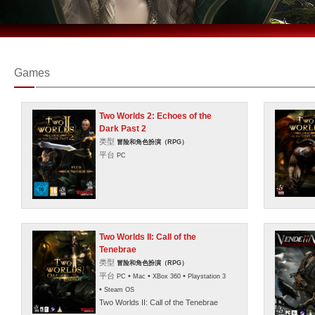
Games
Two Worlds 2: Echoes of the
Dark Past 2
类型
冒险和角色扮演（RPG）
平台
PC
Two Worlds II: Call of the
Tenebrae
类型
冒险和角色扮演（RPG）
平台
•
•
•
PC
Mac
XBox 360
Playstation 3
•
Steam OS
Two Worlds II: Call of the Tenebrae