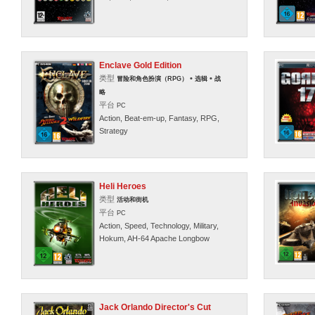
Enclave Gold Edition
类型
•
•
冒险和角色扮演（RPG）
选辑
战
略
平台
PC
Action, Beat-em-up, Fantasy, RPG,
Strategy
Heli Heroes
类型
活动和街机
平台
PC
Action, Speed, Technology, Military,
Hokum, AH-64 Apache Longbow
Jack Orlando Director's Cut