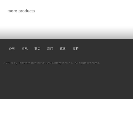
more products
公司
游戏
商店
新闻
媒体
支持
© 2026 by TopWare Interactve - AC Enterprises e.K. All rights reserved.