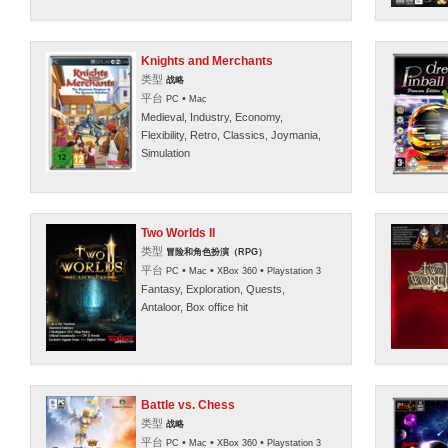
Knights and Merchants
类型
战略
平台
•
PC
Mac
Medieval, Industry, Economy,
Flexibility, Retro, Classics, Joymania,
Simulation
Two Worlds II
类型
冒险和角色扮演（RPG）
平台
•
•
•
PC
Mac
XBox 360
Playstation 3
Fantasy, Exploration, Quests,
Antaloor, Box office hit
Battle vs. Chess
类型
战略
平台
•
•
•
PC
Mac
XBox 360
Playstation 3