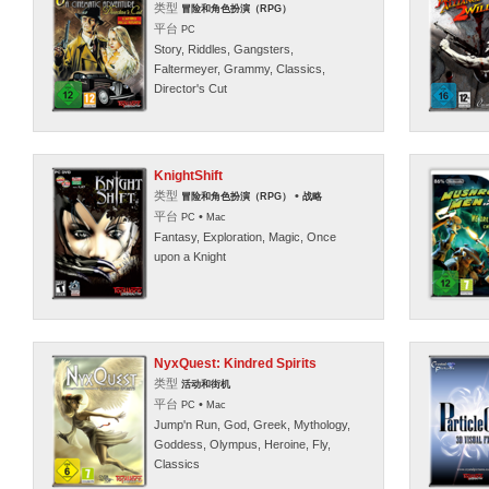
类型
冒险和角色扮演（RPG）
平台
PC
Story, Riddles, Gangsters,
Faltermeyer, Grammy, Classics,
Director's Cut
KnightShift
类型
•
冒险和角色扮演（RPG）
战略
平台
•
PC
Mac
Fantasy, Exploration, Magic, Once
upon a Knight
NyxQuest: Kindred Spirits
类型
活动和街机
平台
•
PC
Mac
Jump'n Run, God, Greek, Mythology,
Goddess, Olympus, Heroine, Fly,
Classics