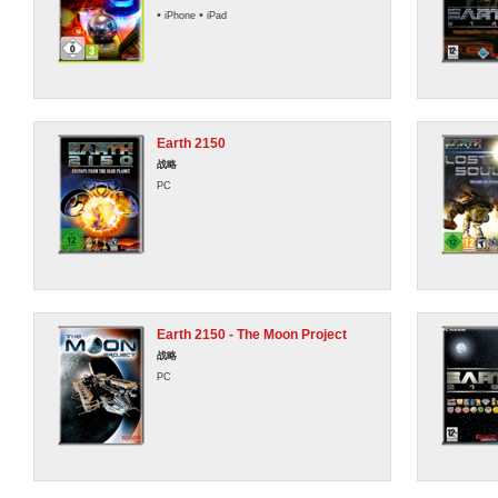
•
•
iPhone
iPad
Earth 2150
战略
PC
Earth 2150 - The Moon Project
战略
PC