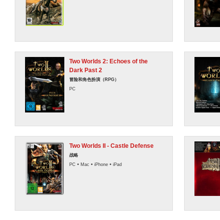
Two Worlds 2: Echoes of the
Dark Past 2
冒险和角色扮演（RPG）
PC
Two Worlds II - Castle Defense
战略
•
•
•
PC
Mac
iPhone
iPad