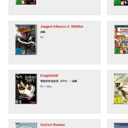
Jagged Alliance 2: Wildfire
战略
PC
KnightShift
•
冒险和角色扮演（RPG）
战略
•
PC
Mac
Ostrich Runner