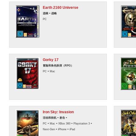
Earth 2160 Universe
•
选辑
战略
PC
Gorky 17
冒险和角色扮演（RPG）
•
PC
Mac
Iron Sky: Invasion
•
•
活动和街机
射击
•
•
•
•
PC
Mac
XBox 360
Playstation 3
•
•
Next-Gen
iPhone
iPad