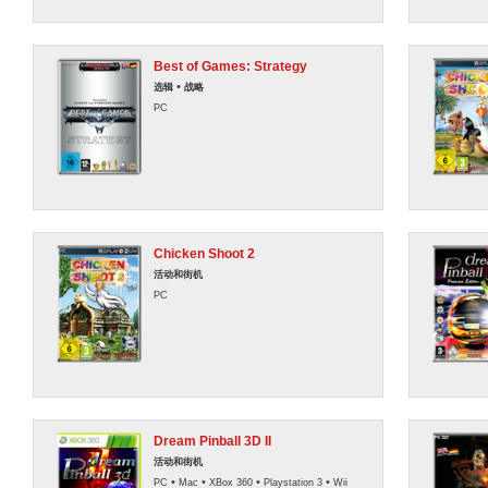
Best of Games: Strategy
•
选辑
战略
PC
Chicken Shoot 2
活动和街机
PC
Dream Pinball 3D II
活动和街机
•
•
•
•
PC
Mac
XBox 360
Playstation 3
Wii