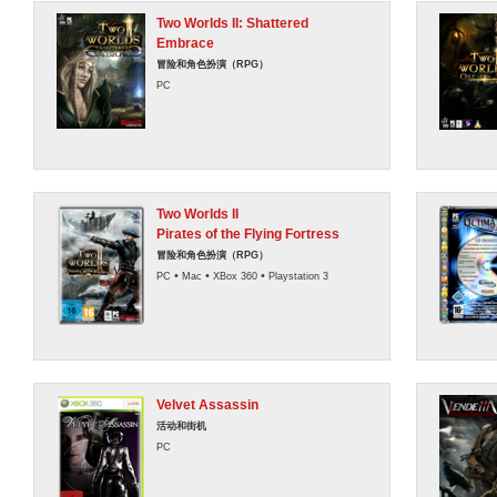
Two Worlds II: Shattered
Embrace
冒险和角色扮演（RPG）
PC
Two Worlds II
Pirates of the Flying Fortress
冒险和角色扮演（RPG）
•
•
•
PC
Mac
XBox 360
Playstation 3
Velvet Assassin
活动和街机
PC