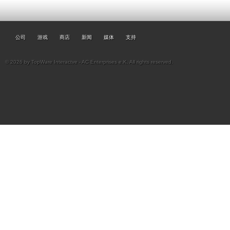
公司
游戏
商店
新闻
媒体
支持
© 2026 by TopWare Interactve - AC Enterprises e.K. All rights reserved.