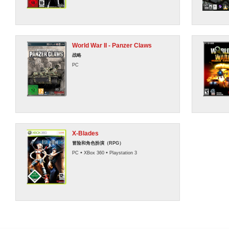
World War II - Panzer Claws
战略
PC
X-Blades
冒险和角色扮演（RPG）
•
•
PC
XBox 360
Playstation 3