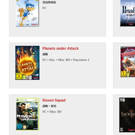
活动和街机
PC
Planets under Attack
战略
•
•
•
PC
Mac
XBox 360
Playstation 3
Raven Squad
•
战略
射击
•
PC
XBox 360