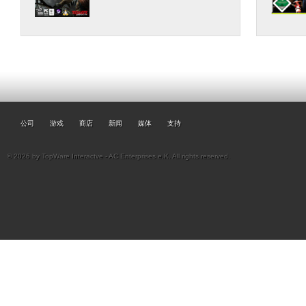
公司
游戏
商店
新闻
媒体
支持
© 2026 by TopWare Interactve - AC Enterprises e.K. All rights reserved.