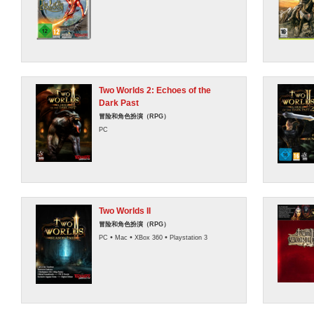
Two Worlds 2: Echoes of the
Dark Past
冒险和角色扮演（RPG）
PC
Two Worlds II
冒险和角色扮演（RPG）
•
•
•
PC
Mac
XBox 360
Playstation 3