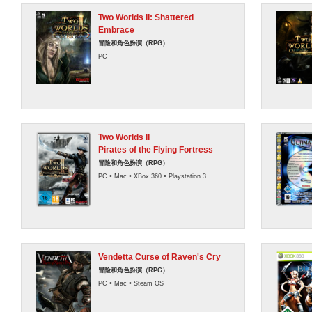
Two Worlds II: Shattered
Embrace
冒险和角色扮演（RPG）
PC
Two Worlds II
Pirates of the Flying Fortress
冒险和角色扮演（RPG）
•
•
•
PC
Mac
XBox 360
Playstation 3
Vendetta Curse of Raven's Cry
冒险和角色扮演（RPG）
•
•
PC
Mac
Steam OS