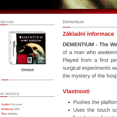
Dementium
OBCHOD
Základní informace
DEMENTIUM - The Wa
of a man who awakens 
Played from a first pe
surgical experiments wa
Objednat
the mystery of the hosp
Vlastnosti
VE ZKRATCE
Pushes the platform
Vydání
Out now!
Uses the touch scr
Platformy
NDS
Žánr
Střílečky