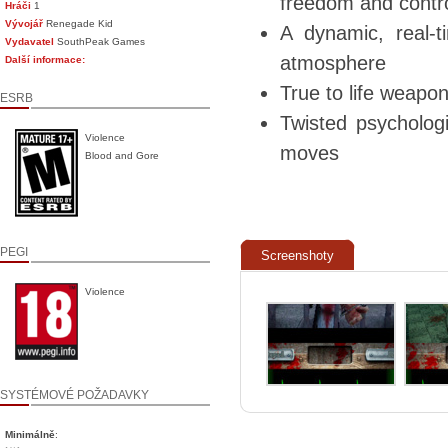
freedom and contr
Hráči
1
Vývojář
Renegade Kid
A dynamic, real-t
Vydavatel
SouthPeak Games
atmosphere
Další informace:
True to life weapon
ESRB
Twisted psycholog
Violence
moves
Blood and Gore
PEGI
Screenshoty
Violence
SYSTÉMOVÉ POŽADAVKY
Minimálně
: