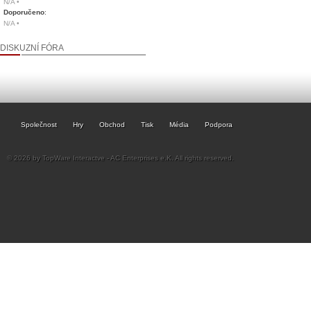
N/A •
Doporučeno
:
N/A •
DISKUZNÍ FÓRA
Společnost
Hry
Obchod
Tisk
Média
Podpora
© 2026 by TopWare Interactve - AC Enterprises e.K. All rights reserved.