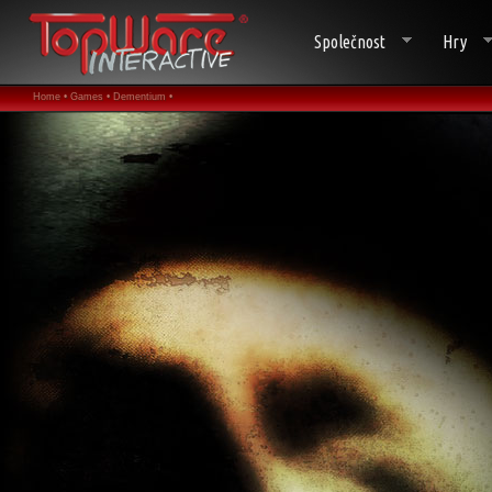
Společnost
Hry
Home •
Games •
Dementium •