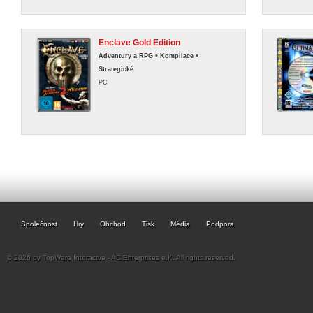
Enclave Gold Edition
•
•
Adventury a RPG
Kompilace
Strategické
PC
Společnost
Hry
Obchod
Tisk
Média
Podpora
© 2026 by TopWare Interactve - AC Enterprises e.K. All rights reserved.