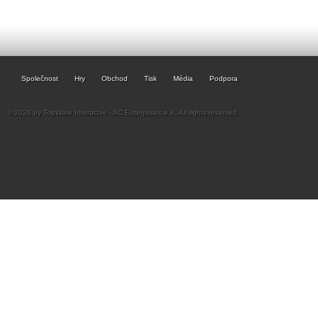
Společnost
Hry
Obchod
Tisk
Média
Podpora
© 2026 by TopWare Interactve - AC Enterprises e.K. All rights reserved.