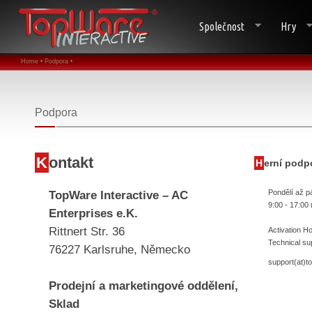
Společnost
Hry
Home •
Podpora •
Podpora
K
ontakt
H
erní podp
TopWare Interactive – AC
Pondělí až p
9:00 - 17:00
Enterprises e.K.
Rittnert Str. 36
Activation H
Technical su
76227 Karlsruhe, Německo
support(at)
Prodejní a marketingové oddělení,
Sklad