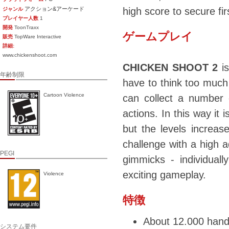
アクション&アーケード
high score to secure fi
ジャンル
プレイヤー人数
1
開発
ToonTraxx
ゲームプレイ
販売
TopWare Interactive
詳細:
www.chickenshoot.com
CHICKEN SHOOT 2
is
年齢制限
have to think too much 
Cartoon Violence
can collect a number 
actions. In this way it i
but the levels increas
challenge with a high 
PEGI
gimmicks - individual
exciting gameplay.
Violence
特徴
About 12.000 hand
システム要件