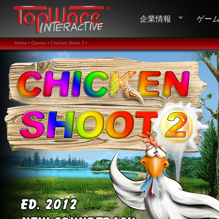
企業情報
ゲー
Home •
Games •
Chicken Shoot 2 •