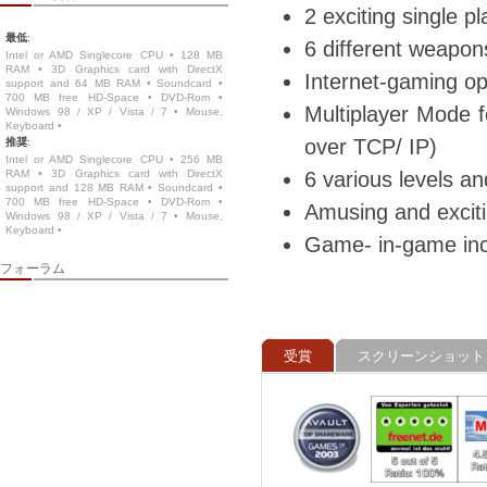
2 exciting single 
最低
:
6 different weapon
Intel or AMD Singlecore CPU • 128 MB
RAM • 3D Graphics card with DirectX
Internet-gaming op
support and 64 MB RAM • Soundcard •
700 MB free HD-Space • DVD-Rom •
Multiplayer Mode f
Windows 98 / XP / Vista / 7 • Mouse,
Keyboard •
over TCP/ IP)
推奨
:
Intel or AMD Singlecore CPU • 256 MB
RAM • 3D Graphics card with DirectX
6 various levels an
support and 128 MB RAM • Soundcard •
700 MB free HD-Space • DVD-Rom •
Amusing and exciti
Windows 98 / XP / Vista / 7 • Mouse,
Keyboard •
Game- in-game in
フォーラム
受賞
スクリーンショット