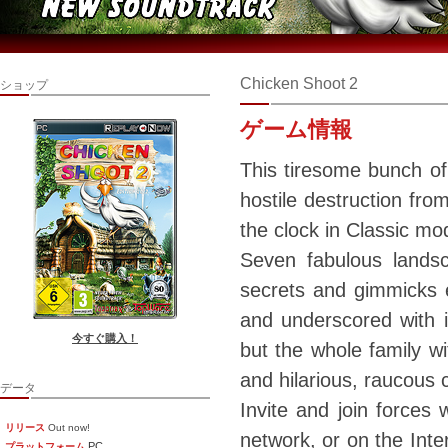
Chicken Shoot 2
ショップ
ゲーム情報
This tiresome bunch of
hostile destruction fro
the clock in Classic mode
Seven fabulous lands
secrets and gimmicks e
and underscored with i
今すぐ購入！
but the whole family wi
and hilarious, raucous 
データ
Invite and join forces w
リリース
Out now!
network, or on the Inte
PC
プラットフォーム