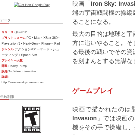
映画「
Iron Sky: Invas
端の宇宙戦闘機の操縦
データ
ることになる。
リリース
Q4-2012
最大の目的は地球と宇
PC
Mac
XBox 360
プラットフォーム
•
•
•
方に追いやること。そ
Playstation 3
Next-Gen
iPhone
iPad
•
•
•
アクション&アーケード
シュ
ジャンル
•
る最後の戦いでその資
ーティング
Space-Sim
•
を刻まんとする無謀な
プレイヤー人数
開発
Reality Pump
販売
TopWare Interactive
詳細:
http://www.ironskyinvasion.com
ゲームプレイ
年齢制限
映画で描かれたのは
Invasion
」では映画の
機をその手で操縦し、