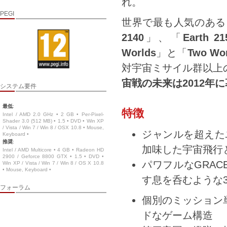
れ。
PEGI
世界で最も人気のある
2140
」、「
Earth 21
Worlds
」と「
Two Wor
対宇宙ミサイル群以上
宙戦の未来は
2012
年に
システム要件
最低
:
特徴
Intel / AMD 2.0 GHz • 2 GB • Per-Pixel-
Shader 3.0 (512 MB) • 1.5 • DVD • Win XP
/ Vista / Win 7 / Win 8 / OSX 10.8 • Mouse,
ジャンルを超えた
Keyboard •
推奨
:
加味した宇宙飛行
Intel / AMD Multicore • 4 GB • Radeon HD
2900 / Geforce 8800 GTX • 1.5 • DVD •
パワフルなGRA
Win XP / Vista / Win 7 / Win 8 / OS X 10.8
• Mouse, Keyboard •
す息を呑むような
フォーラム
個別のミッション
ドなゲーム構造