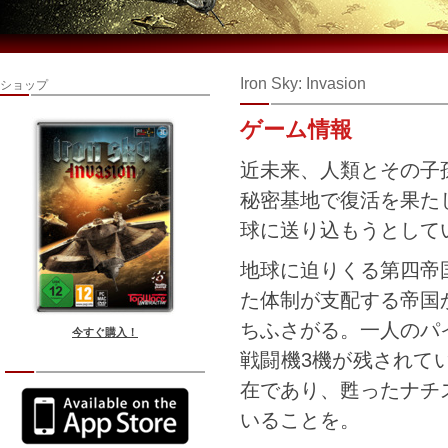
Iron Sky: Invasion
ショップ
ゲーム情報
近未来、人類とその子
秘密基地で復活を果た
球に送り込もうとして
地球に迫りくる第四帝
た体制が支配する帝国
ちふさがる。一人のパ
今すぐ購入！
戦闘機3機が残されて
在であり、甦ったナチ
いることを。