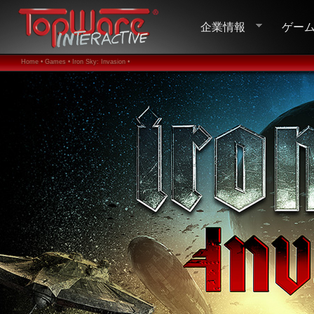
企業情報
ゲー
Home •
Games •
Iron Sky: Invasion •