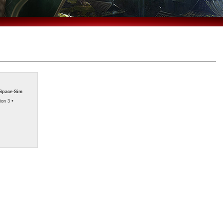
Space-Sim
•
ion 3