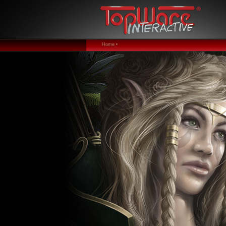
Home •