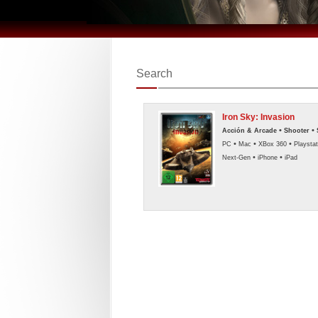
Search
Iron Sky: Invasion
•
•
Acción & Arcade
Shooter
•
•
•
PC
Mac
XBox 360
Playstat
•
•
Next-Gen
iPhone
iPad