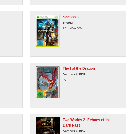
Section 8
Shooter
•
PC
XBox 360
The I of the Dragon
Aventura & RPG
PC
Two Worlds 2: Echoes of the
Dark Past
Aventura & RPG