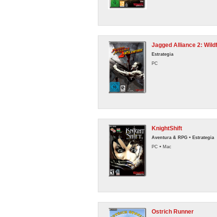
Jagged Alliance 2: Wildf
Estrategia
PC
KnightShift
•
Aventura & RPG
Estrategia
•
PC
Mac
Ostrich Runner