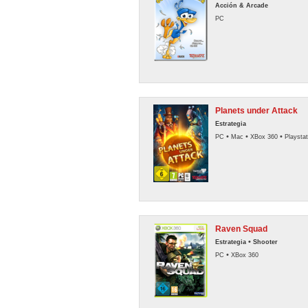
Acción & Arcade
PC
Planets under Attack
Estrategia
•
•
•
PC
Mac
XBox 360
Playstat
Raven Squad
•
Estrategia
Shooter
•
PC
XBox 360