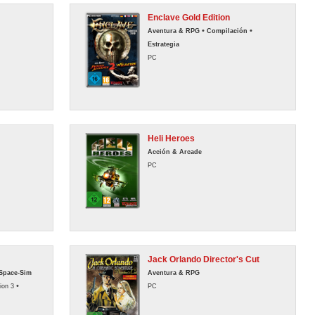
Enclave Gold Edition
•
•
Aventura & RPG
Compilación
Estrategia
PC
Heli Heroes
Acción & Arcade
PC
Jack Orlando Director's Cut
Space-Sim
Aventura & RPG
•
ion 3
PC