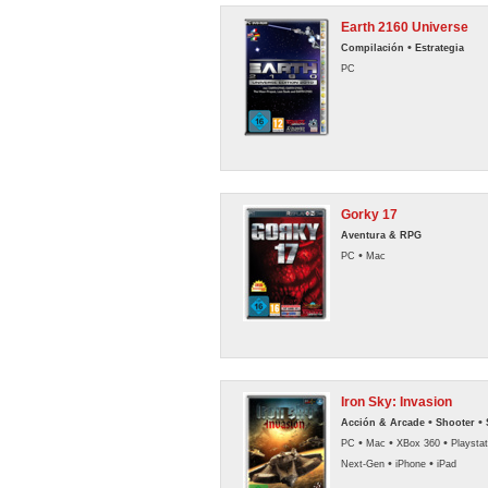
Earth 2160 Universe
•
Compilación
Estrategia
PC
Gorky 17
Aventura & RPG
•
PC
Mac
Iron Sky: Invasion
•
•
Acción & Arcade
Shooter
•
•
•
PC
Mac
XBox 360
Playstat
•
•
Next-Gen
iPhone
iPad