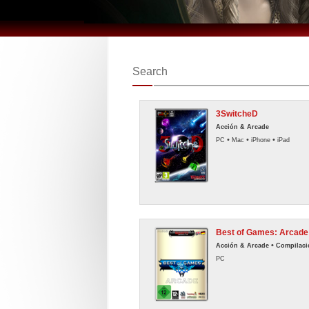
Search
3SwitcheD
Acción & Arcade
•
•
•
PC
Mac
iPhone
iPad
Best of Games: Arcade
•
Acción & Arcade
Compilaci
PC