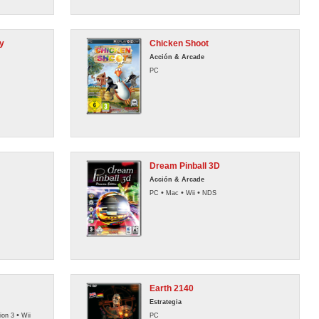
y
Chicken Shoot
Acción & Arcade
PC
Dream Pinball 3D
Acción & Arcade
•
•
•
PC
Mac
Wii
NDS
Earth 2140
Estrategia
•
ion 3
Wii
PC