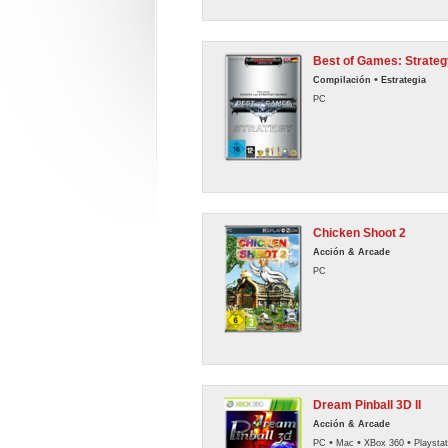
Best of Games: Strateg
•
Compilación
Estrategia
PC
Chicken Shoot 2
Acción & Arcade
PC
Dream Pinball 3D II
Acción & Arcade
•
•
•
PC
Mac
XBox 360
Playstat