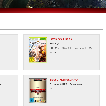
Battle vs. Chess
Estrategia
•
•
•
•
PC
Mac
XBox 360
Playstation 3
Wii
•
NDS
Best of Games: RPG
•
ón
Aventura & RPG
Compilación
PC