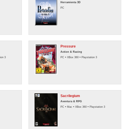
Herramienta 3D
PC
Pressure
Action & Racing
•
•
ion 3
PC
XBox 360
Playstation 3
Sacrilegium
Aventura & RPG
•
•
•
PC
Mac
XBox 360
Playstation 3