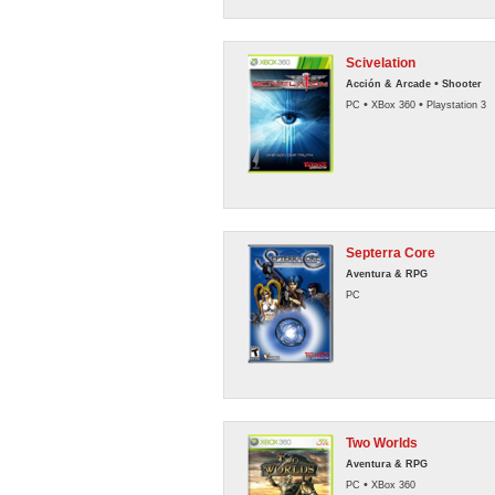
Scivelation
•
Acción & Arcade
Shooter
•
•
PC
XBox 360
Playstation 3
Septerra Core
Aventura & RPG
PC
Two Worlds
Aventura & RPG
•
PC
XBox 360