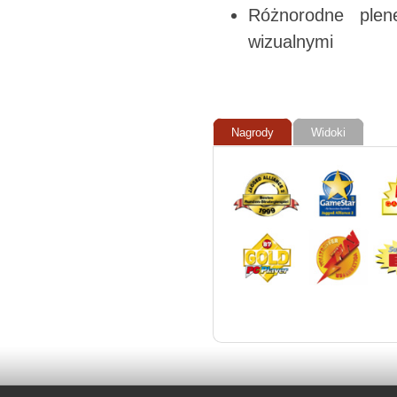
Różnorodne plen
wizualnymi
Nagrody
Widoki