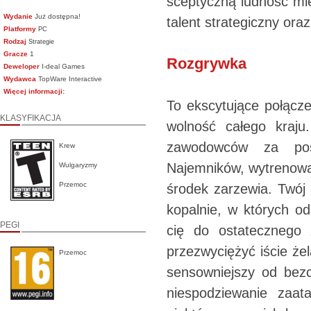
sceptyczną ludność mie
Wydanie
Już dostępna!
talent strategiczny ora
Platformy
PC
Rodzaj
Strategie
Gracze
1
Rozgrywka
Deweloper
I-deal Games
Wydawca
TopWare Interactive
Więcej informacji:
To ekscytujące połączen
KLASYFIKACJA
wolność całego kraj
zawodowców za poś
Krew
Najemników, wytrenowan
Wulgaryzmy
Przemoc
środek zarzewia. Twój 
kopalnie, w których od
PEGI
cię do ostatecznego 
przezwyciężyć iście że
Przemoc
sensowniejszy od bezc
niespodziewanie zaa