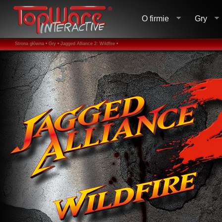
O firmie
Gry
Strona główna •
Gry •
Jagged Alliance 2: Wildfire •