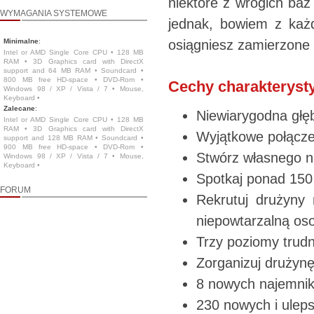
niektóre z wrogich baz
WYMAGANIA SYSTEMOWE
jednak, bowiem z każ
Minimalne
:
osiągniesz zamierzone 
Intel or AMD Single Core CPU • 128 MB
RAM • 3D Graphics card with DirectX
support and 64 MB RAM • Soundcard •
800 MB free HD-space • DVD-Rom •
Cechy charakteryst
Windows 98 / XP / Vista / 7 • Mouse,
Keyboard •
Zalecane
:
Niewiarygodna głęb
Intel or AMD Single Core CPU • 128 MB
RAM • 3D Graphics card with DirectX
Wyjątkowe połączen
support and 128 MB RAM • Soundcard •
900 MB free HD-space • DVD-Rom •
Stwórz własnego na
Windows 98 / XP / Vista / 7 • Mouse,
Keyboard •
Spotkaj ponad 150
FORUM
Rekrutuj drużyny
niepowtarzalną os
Trzy poziomy trud
Zorganizuj drużynę
8 nowych najemnik
230 nowych i ulep