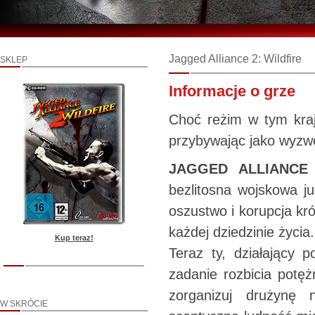
Jagged Alliance 2: Wildfire
SKLEP
Informacje o grze
Choć reżim w tym kraj
przybywając jako wyzwol
JAGGED ALLIANCE 
bezlitosna wojskowa j
oszustwo i korupcja k
każdej dziedzinie życia.
Kup teraz!
Teraz ty, działający 
zadanie rozbicia potę
zorganizuj drużynę 
W SKRÓCIE