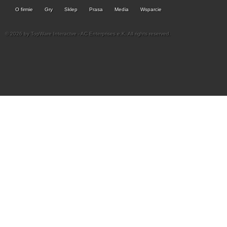
O firmie
Gry
Sklep
Prasa
Media
Wsparcie
© 2026 by TopWare Interactve - AC Enterprises e.K. All rights reserved.