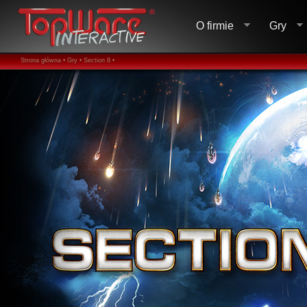
O firmie
Gry
Strona główna •
Gry •
Section 8 •