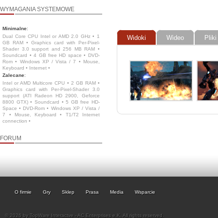
WYMAGANIA SYSTEMOWE
Minimalne
:
Dual Core CPU Intel or AMD 2.0 GHz • 1
Widoki
Wideo
Pliki
GB RAM • Graphics card with Per-Pixel-
Shader 3.0 support and 256 MB RAM •
Soundcard • 4 GB free HD space • DVD-
Rom • Windows XP / Vista / 7 • Mouse,
Keyboard • Internet •
Zalecane
:
Intel or AMD Multicore CPU • 2 GB RAM •
Graphics card with Per-Pixel-Shader 3.0
support (ATI Radeon HD 2900, Geforce
8800 GTX) • Soundcard • 5 GB free HD-
Space • DVD-Rom • Windows XP / Vista /
7 • Mouse, Keyboard • T1/T2 Internet
connection •
FORUM
O firmie
Gry
Sklep
Prasa
Media
Wsparcie
© 2026 by TopWare Interactve - AC Enterprises e.K. All rights reserved.