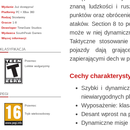
znaną ludzkości i rus
Wydanie
Już dostępna!
Platformy
•
PC
XBox 360
punktów oraz obrócenie
Rodzaj
Strzelaniny
ataków. Section 8 to p
Gracze
1-8
Deweloper
TimeGate Studios
może w niej dynamiczn
Wydawca
SouthPeak Games
Więcej informacji:
Taktyczne stosowanie
pojazdy dają grając
KLASYFIKACJA
zapierającymi dech w p
Przemoc
Lekkie wulgaryzmy
Cechy charakteryst
Szybki i dynamicz
PEGI
niewiarygodnych p
Wyposażenie: klasa
Przemoc
Desant wprost na p
Tryb wieloosobowy
Dynamiczne misje 