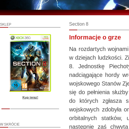
Section 8
SKLEP
Informacje o grze
Na rozdartych wojnami 
w dziejach ludzkości. Z
8. Jednostkę Piecho
nadciągające hordy wr
wojskowego Stanów Zjed
się do pełnienia służb
Kup teraz!
do których zgłasza 
wojskowych zdobyła on
orbitalnych statków,
W SKRÓCIE
następnie zaś chwyta