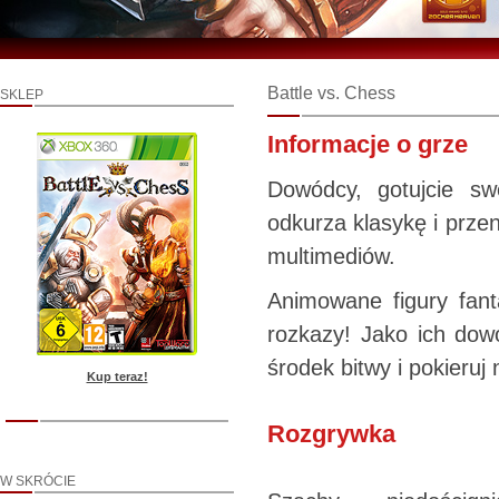
Battle vs. Chess
SKLEP
Informacje o grze
Dowódcy, gotujcie s
odkurza klasykę i prz
multimediów.
Animowane figury fant
rozkazy! Jako ich do
środek bitwy i pokieru
Kup teraz!
Rozgrywka
W SKRÓCIE