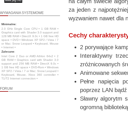
na całym świecie alg
za jeden z najpotężnie
WYMAGANIA SYSTEMOWE
wyzwaniem nawet dla na
Minimalne
:
2.0 GHz Single Core CPU • 1 GB RAM •
Graphics card with Shader 3.0 support and
Cechy charakteryst
128 MB RAM • DirectX 9.0c • 1 GB free HD
space • DVD • Windows XP SP2 / Vista / 7
or Mac: Snow Leopard • Keyboard, Mouse
2 porywające kampa
• Internet •
Zalecane
:
Interaktywny trze
Intel Core 2 Duo or AMD Athlon 64x2 • 2
GB RAM • Graphics card with Shader 3.0
zróżnicowanych śr
support and 256 MB RAM • DirectX 9.0c •
1 GB free HD space • DVD-Rom • Windows
XP SP2 / Vista / 7 or Mac: Snow Leopard •
Animowane sekwenc
Keyboard, Mouse, Xbox 360 controller •
T1/T2 Internet connection •
Pełne napięcia p
FORUM
poprzez LAN bądź 
Sławny algorytm s
ogromną biblioteką