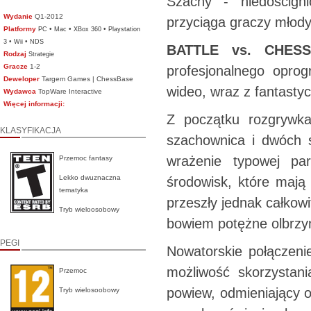
Szachy - niedoścign
Wydanie
Q1-2012
przyciąga graczy młody
Platformy
•
•
•
PC
Mac
XBox 360
Playstation
•
•
3
Wii
NDS
BATTLE vs. CHES
Rodzaj
Strategie
Gracze
1-2
profesjonalnego opro
Deweloper
Targem Games | ChessBase
wideo, wraz z fantasty
Wydawca
TopWare Interactive
Więcej informacji:
Z początku rozgrywk
KLASYFIKACJA
szachownica i dwóch s
wrażenie typowej pa
Przemoc fantasy
Lekko dwuznaczna
środowisk, które mają 
tematyka
przeszły jednak całkow
Tryb wieloosobowy
bowiem potężne olbrzy
PEGI
Nowatorskie połączenie
możliwość skorzystan
Przemoc
powiew, odmieniający o
Tryb wielosoobowy