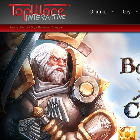
O firmie
Gry
Strona główna •
Gry •
Battle vs. Chess •