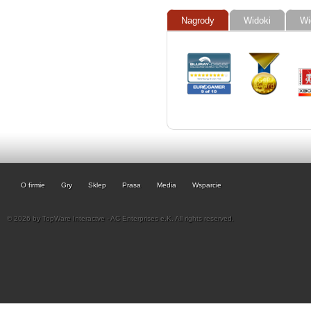
Nagrody
Widoki
Wi
O firmie
Gry
Sklep
Prasa
Media
Wsparcie
© 2026 by TopWare Interactve - AC Enterprises e.K. All rights reserved.