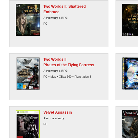
Two Worlds II: Shattered
Embrace
Adventury a RPG
PC
Two Worlds II
Pirates of the Flying Fortress
Adventury a RPG
•
•
•
PC
Mac
XBox 360
Playstation 3
Velvet Assassin
Akční a arkády
PC