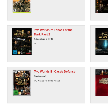
Two Worlds 2: Echoes of the
Dark Past 2
Adventury a RPG
PC
Two Worlds II - Castle Defense
Strategické
•
•
•
PC
Mac
iPhone
iPad