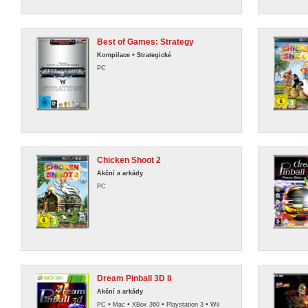
Best of Games: Strategy
•
Kompilace
Strategické
PC
Chicken Shoot 2
Akční a arkády
PC
Dream Pinball 3D II
Akční a arkády
•
•
•
•
PC
Mac
XBox 360
Playstation 3
Wii