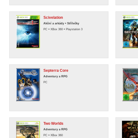
Scivelation
•
Akční a arkády
Střílečky
•
•
PC
XBox 360
Playstation 3
Septerra Core
Adventury a RPG
PC
Two Worlds
Adventury a RPG
•
PC
XBox 360