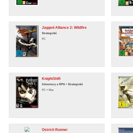
Jagged Alliance 2: Wildfire
Strategické
PC
KnightShift
•
Adventury a RPG
Strategické
•
PC
Mac
Ostrich Runner