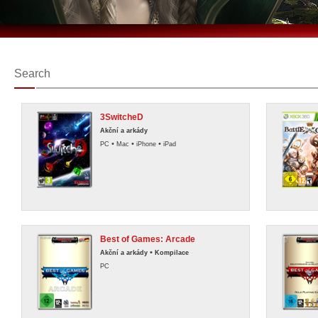
Search
3SwitcheD
Akční a arkády
•
•
•
PC
Mac
iPhone
iPad
Best of Games: Arcade
•
Akční a arkády
Kompilace
PC