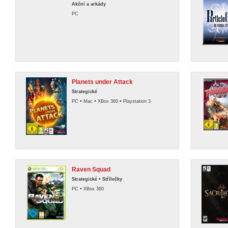
Akční a arkády
PC
Planets under Attack
Strategické
•
•
•
PC
Mac
XBox 360
Playstation 3
Raven Squad
•
Strategické
Střílečky
•
PC
XBox 360