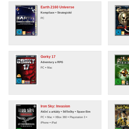
Earth 2160 Universe
•
Kompilace
Strategické
PC
Gorky 17
Adventury a RPG
•
PC
Mac
Iron Sky: Invasion
•
•
Akční a arkády
Střílečky
Space-Sim
•
•
•
•
PC
Mac
XBox 360
Playstation 3
•
iPhone
iPad