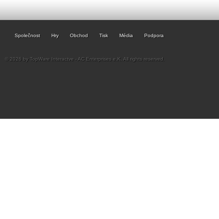
Společnost
Hry
Obchod
Tisk
Média
Podpora
© 2026 by TopWare Interactve - AC Enterprises e.K. All rights reserved.