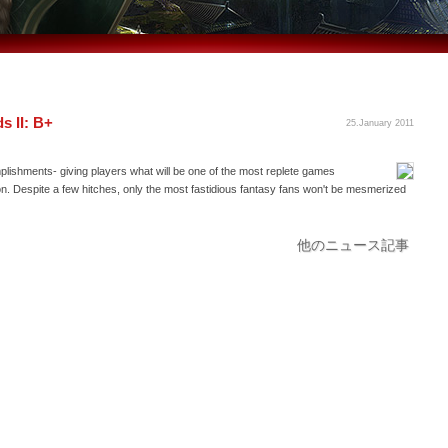
s II: B+
25.January 2011
complishments- giving players what will be one of the most replete games
ion. Despite a few hitches, only the most fastidious fantasy fans won't be mesmerized
他のニュース記事