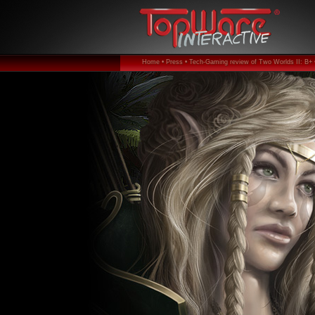
Home •
Press •
Tech-Gaming review of Two Worlds II: B+ 