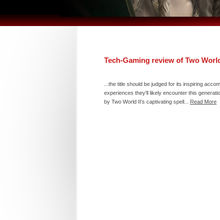
Tech-Gaming review of Two World
...the title should be judged for its inspiring ac
experiences they'll likely encounter this generat
by Two World II's captivating spell...
Read More