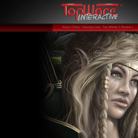
Home •
Press •
Gaming Lives: Two Worlds II Review •