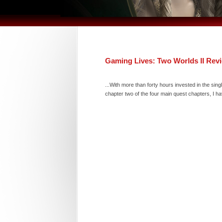
Gaming Lives: Two Worlds II Rev
...With more than forty hours invested in the sin
chapter two of the four main quest chapters, I hav