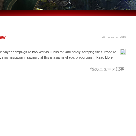
iew
20.December 2010
gle player campaign of Two Worlds II thus far, and barely scraping the surface of
e no hesitation in saying that this is a game of epic proportions...
Read More
他のニュース記事