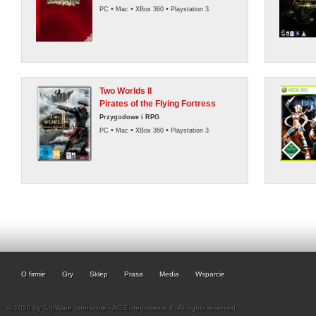
•
•
•
PC
Mac
XBox 360
Playstation 3
Two Worlds II
Pirates of the Flying Fortress
Przygodowe i RPG
•
•
•
PC
Mac
XBox 360
Playstation 3
O firmie
Gry
Sklep
Prasa
Media
Wsparcie
© 2026 by TopWare Interactve - AC Enterprises e.K. All rights reserved.