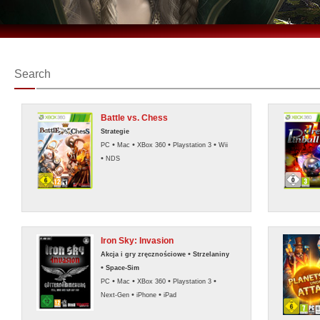
Search
Battle vs. Chess
Strategie
•
•
•
•
PC
Mac
XBox 360
Playstation 3
Wii
•
NDS
Iron Sky: Invasion
•
Akcja i gry zręcznościowe
Strzelaniny
•
Space-Sim
•
•
•
•
PC
Mac
XBox 360
Playstation 3
•
•
Next-Gen
iPhone
iPad