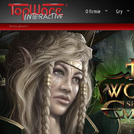
O firmie
Gry
Strona główna •