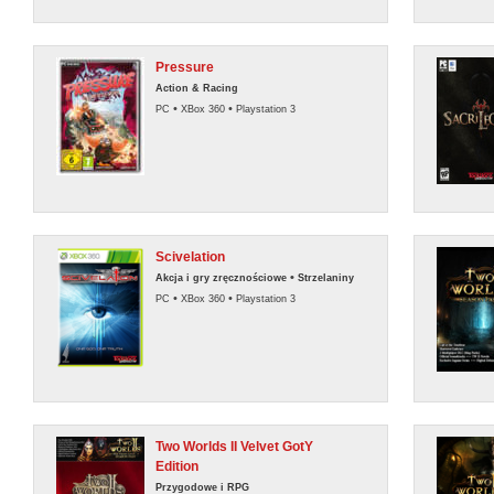
Pressure
Action & Racing
•
•
PC
XBox 360
Playstation 3
Scivelation
•
Akcja i gry zręcznościowe
Strzelaniny
•
•
PC
XBox 360
Playstation 3
Two Worlds II Velvet GotY
Edition
Przygodowe i RPG