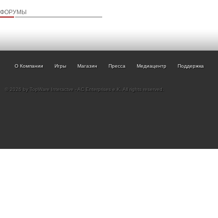
ФОРУМЫ
О Компании
Игры
Магазин
Пресса
Медиацентр
Поддержка
© 2026 by TopWare Interactve - AC Enterprises e.K. All rights reserved.