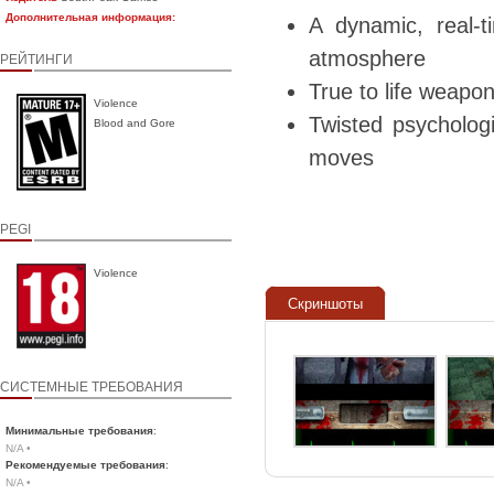
Дополнительная информация:
A dynamic, real-t
atmosphere
РЕЙТИНГИ
True to life weapon
Violence
Twisted psycholog
Blood and Gore
moves
PEGI
Violence
Скриншоты
СИСТЕМНЫЕ ТРЕБОВАНИЯ
Минимальные требования
:
N/A •
Рекомендуемые требования
:
N/A •