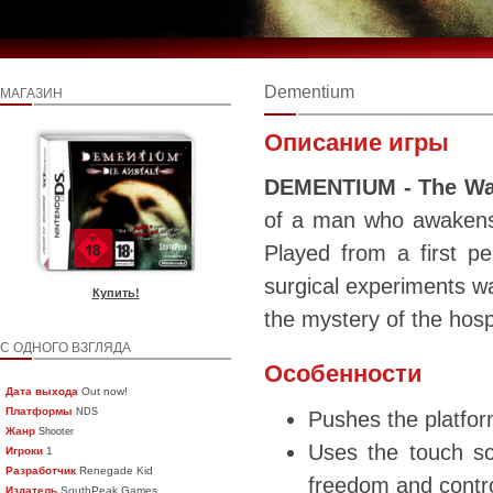
Dementium
МАГАЗИН
Описание игры
DEMENTIUM - The Wa
of a man who awakens 
Played from a first pe
surgical experiments wa
Купить!
the mystery of the hosp
С ОДНОГО ВЗГЛЯДА
Особенности
Дата выхода
Out now!
Платформы
NDS
Pushes the platform
Жанр
Shooter
Uses the touch scr
Игроки
1
Разработчик
Renegade Kid
freedom and contr
Издатель
SouthPeak Games