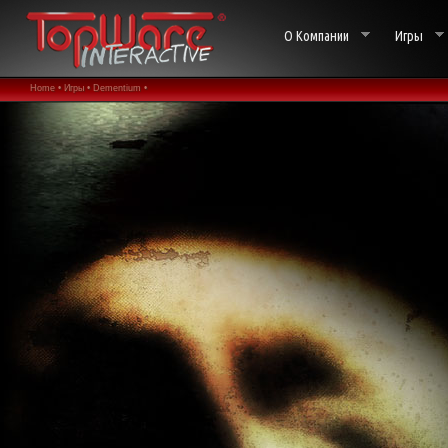
О Компании
Игры
Home •
Игры •
Dementium •