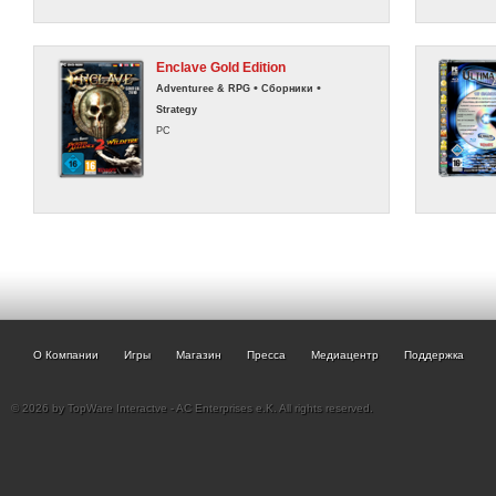
Enclave Gold Edition
•
•
Adventuree & RPG
Сборники
Strategy
PC
О Компании
Игры
Магазин
Пресса
Медиацентр
Поддержка
© 2026 by TopWare Interactve - AC Enterprises e.K. All rights reserved.