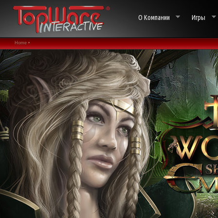
О Компании
Игры
Home •