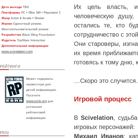
Их цель власть, и
Дата выхода
TBA
Платформы
•
•
PC
XBox 360
Playstation 3
человеческую душу,
Жанр
•
Action & Arcade
Shooter
Игроки
Одиночный режим,
остались те, кто бу
Многопользовательский режим
сотрудничество с это
Разработчик
Black Wing Foundation
Издатель
TopWare Interactive
Они староверы, изгна
Дополнительная информация:
www.scivelation.com
их время приближает
готовясь к тому дню,
РЕЙТИНГИ
Может содержать
…Скоро это случитс
неуместную для
детей информацию.
Посетите
Игровой процесс
www.esrb.org
для
уточнения
рейтинговой
В
Scivelation
, судьб
информации
игровых персонажей
PEGI
Михаил Иванов
: ка