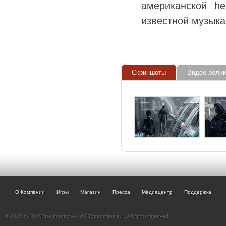
американской h
известной музык
Скриншоты
Видео ролик
О Компании
Игры
Магазин
Пресса
Медиацентр
Поддержка
© 2026 by TopWare Interactve - AC Enterprises e.K. All rights reserved.