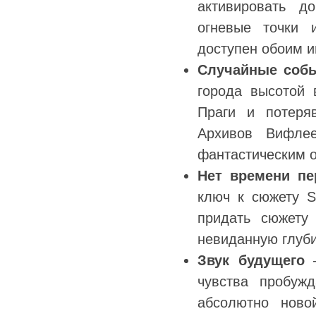
активировать д
огневые точки 
доступен обоим 
Случайные собы
города высотой
Праги и потеря
Архивов Вифлее
фантастическим 
Нет времени пе
ключ к сюжету Sc
придать сюжету 
невиданную глуби
Звук будущего
–
чувства пробуж
абсолютно ново