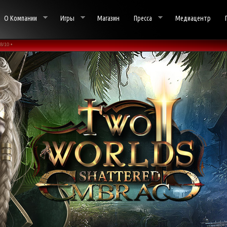
О Компании
Игры
Магазин
Пресса
Медиацентр
8/10 •