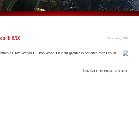
s II: 8/10
15.February.2011
much as Two Worlds II... Two World II is a far greater experience than I could
Больше новых статей