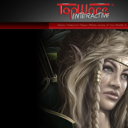
Home •
Новости •
Player Affinity review of Two Worlds II: 