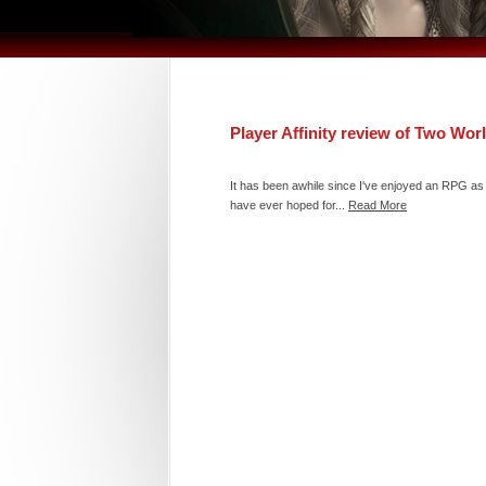
Player Affinity review of Two World
It has been awhile since I've enjoyed an RPG as 
have ever hoped for...
Read More