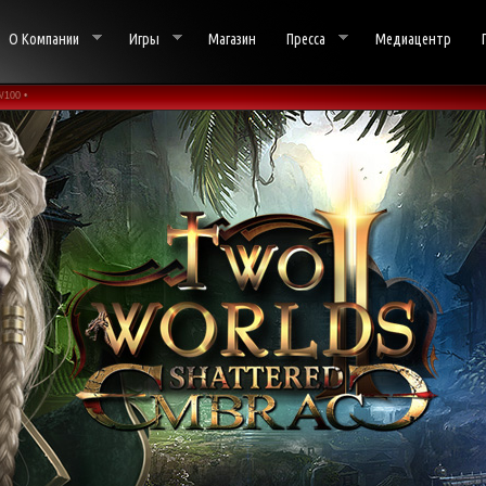
О Компании
Игры
Магазин
Пресса
Медиацентр
/100 •