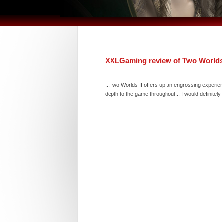
XXLGaming review of Two Worlds 
...Two Worlds II offers up an engrossing experien
depth to the game throughout... I would definitel