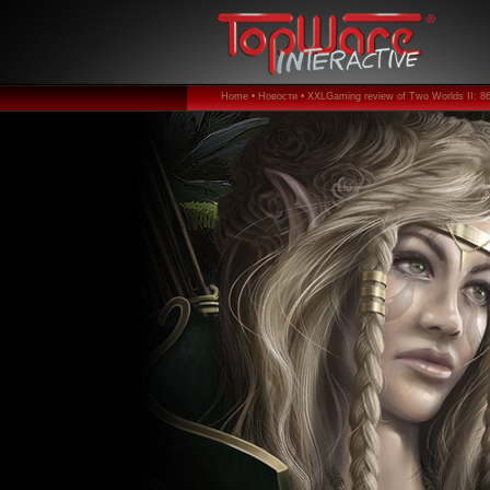
Home •
Новости •
XXLGaming review of Two Worlds II: 86