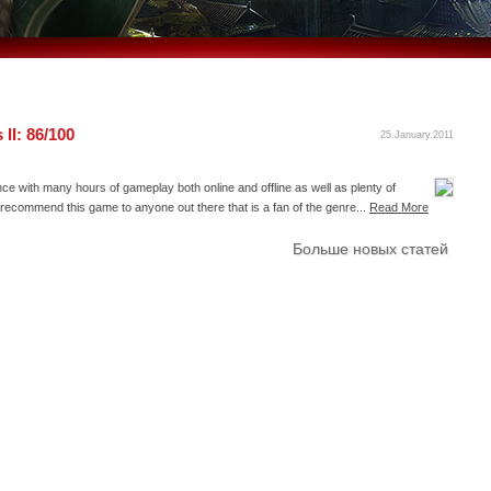
II: 86/100
25.January.2011
ce with many hours of gameplay both online and offline as well as plenty of
y recommend this game to anyone out there that is a fan of the genre...
Read More
Больше новых статей