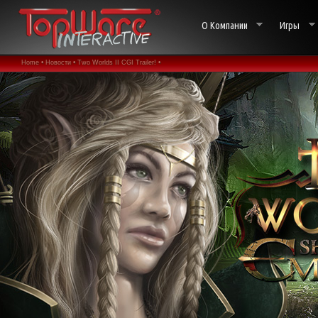
О Компании
Игры
Home •
Новости •
Two Worlds II CGI Trailer! •