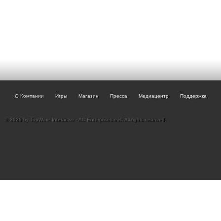
О Компании
Игры
Магазин
Пресса
Медиацентр
Поддержка
© 2026 by TopWare Interactve - AC Enterprises e.K. All rights reserved.