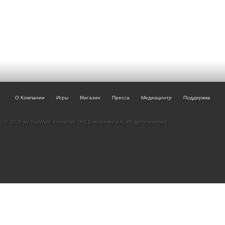
О Компании
Игры
Магазин
Пресса
Медиацентр
Поддержка
© 2026 by TopWare Interactve - AC Enterprises e.K. All rights reserved.