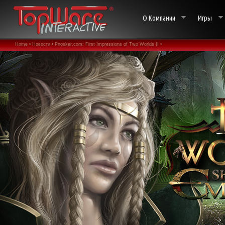
О Компании
Игры
Home •
Новости •
Pnosker.com: First Impressions of Two Worlds II •