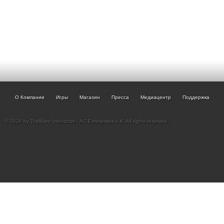
О Компании
Игры
Магазин
Пресса
Медиацентр
Поддержка
© 2026 by TopWare Interactve - AC Enterprises e.K. All rights reserved.