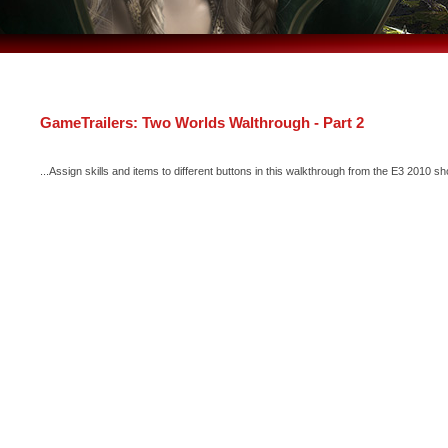
GameTrailers: Two Worlds Walthrough - Part 2
...Assign skills and items to different buttons in this walkthrough from the E3 2010 sh