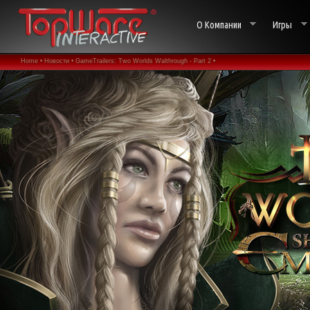
О Компании
Игры
Home •
Новости •
GameTrailers: Two Worlds Walthrough - Part 2 •