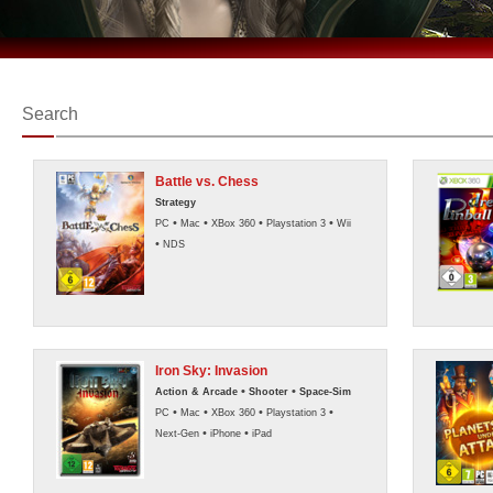
Search
Battle vs. Chess
Strategy
•
•
•
•
PC
Mac
XBox 360
Playstation 3
Wii
•
NDS
Iron Sky: Invasion
•
•
Action & Arcade
Shooter
Space-Sim
•
•
•
•
PC
Mac
XBox 360
Playstation 3
•
•
Next-Gen
iPhone
iPad