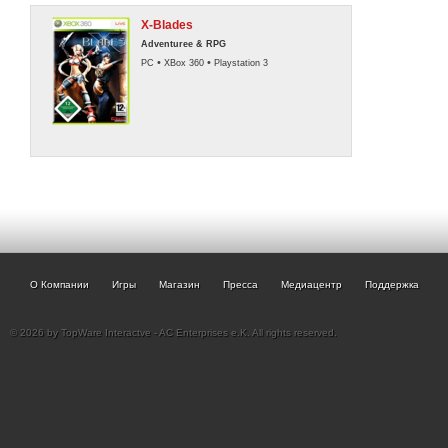
X-Blades
Adventuree & RPG
•
•
PC
XBox 360
Playstation 3
О Компании
Игры
Магазин
Пресса
Медиацентр
Поддержка
© 2026 by TopWare Interactve - AC Enterprises e.K. All rights reserved.