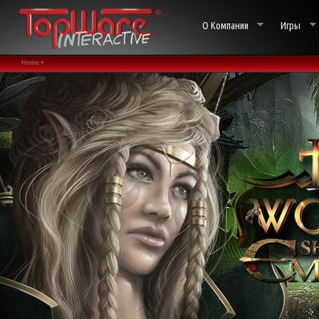
О Компании
Игры
Home •