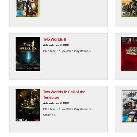
Two Worlds II
Adventuree & RPG
•
•
•
PC
Mac
XBox 360
Playstation 3
Two Worlds II: Call of the
Tenebrae
Adventuree & RPG
•
•
•
•
PC
Mac
XBox 360
Playstation 3
Steam OS