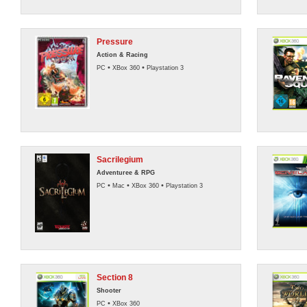
Pressure
Action & Racing
•
•
PC
XBox 360
Playstation 3
Sacrilegium
Adventuree & RPG
•
•
•
PC
Mac
XBox 360
Playstation 3
Section 8
Shooter
•
PC
XBox 360