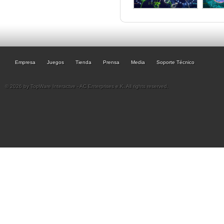
Empresa
Juegos
Tienda
Prensa
Media
Soporte Técnico
© 2026 by TopWare Interactve - AC Enterprises e.K. All rights reserved.