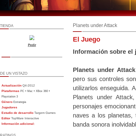
Planets under Attack
TIENDA
El Juego
Pedir
Información sobre el 
Planets under Attack
DE UN VISTAZO
pero sus controles son
Actualización
Q4-2012
utilizarlos enseguida
Plataformas
•
•
•
PC
Mac
XBox 360
Planets under Attack
Playstation 3
Género
Estrategia
personajes emocionan
Jugadores
Estudio de desarrollo
Targem Games
naves a los planetas, 
Editor
TopWare Interactive
banda sonora inolvidab
Información adicional:
RATINGS