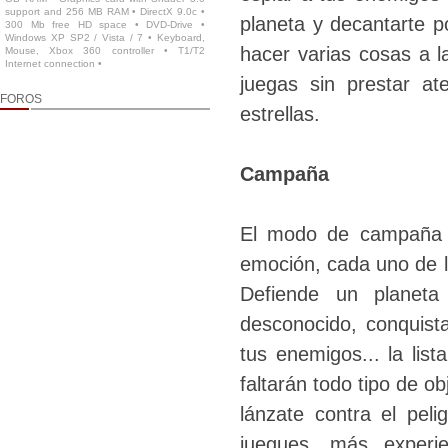
support and 256 MB RAM • DirectX 9.0c •
planeta y decantarte 
300 Mb free HD space • DVD-Drive •
Windows XP SP2 / Vista / 7 • Keyboard,
hacer varias cosas a la
Mouse, Xbox 360 controller • T1/T2
Internet connection •
juegas sin prestar at
FOROS
estrellas.
Campaña
El modo de campaña p
emoción, cada uno de lo
Defiende un planeta
desconocido, conquist
tus enemigos... la lis
faltarán todo tipo de o
lánzate contra el peli
juegues, más experi