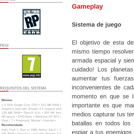
Gameplay
Sistema de juego
El objetivo de esta de
PEGI
mismo tiempo resolver
armada espacial y siem
cuidado! Los planeta
aumentar tus fuerza
inconvenientes de cad
REQUISITOS DEL SISTEMA
momento en que se la
Mínimo
:
importante es que man
1.5 GHz Single Core CPU • 512 Mb RAM •
Graphics card with Shader 3.0 support and
128 MB RAM • DirectX 9.0c • 300 Mb free
medios capturar tus ter
HD space • DVD-Drive • Windows XP SP2 /
Vista / 7 • Keyboard, Mouse • Internet •
batallas en todos los
Recomendado
:
Intel Core 2 Duo or AMD Athlon 64x2 • 1
espiar a tus enemigos a
GB RAM • Graphics card with Shader 3.0