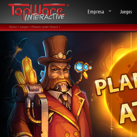
Empresa
Juegos
Home •
Juegos •
Planets under Attack •