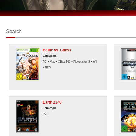
Search
Battle vs. Chess
Estrategia
•
•
•
•
PC
Mac
XBox 360
Playstation 3
Wii
•
NDS
Earth 2140
Estrategia
PC