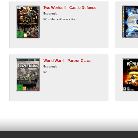
Two Worlds II - Castle Defense
Estrategia
•
•
•
PC
Mac
iPhone
iPad
World War II - Panzer Claws
Estrategia
PC