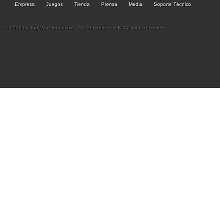
Empresa
Juegos
Tienda
Prensa
Media
Soporte Técnico
© 2026 by TopWare Interactve - AC Enterprises e.K. All rights reserved.