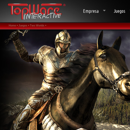
Empresa
Juegos
Home •
Juegos •
Two Worlds •