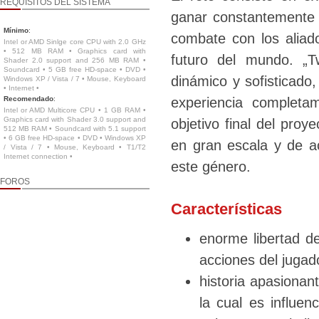
REQUISITOS DEL SISTEMA
ganar constantemente 
Mínimo
:
combate con los aliad
Intel or AMD Sinlge core CPU with 2.0 GHz
• 512 MB RAM • Graphics card with
futuro del mundo. „
Shader 2.0 support and 256 MB RAM •
Soundcard • 5 GB free HD-space • DVD •
dinámico y sofisticado,
Windows XP / Vista / 7 • Mouse, Keyboard
• Internet •
Recomendado
:
experiencia completa
Intel or AMD Multicore CPU • 1 GB RAM •
Graphics card with Shader 3.0 support and
objetivo final del proy
512 MB RAM • Soundcard with 5.1 support
• 6 GB free HD-space • DVD • Windows XP
en gran escala y de a
/ Vista / 7 • Mouse, Keyboard • T1/T2
Internet connection •
este género.
FOROS
Características
enorme libertad de
acciones del juga
historia apasionant
la cual es influen