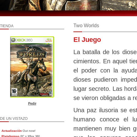
Two Worlds
TIENDA
El Juego
La batalla de los dios
cimientos. En aquel tie
el poder con la ayud
dioses pudieron imped
lugar secreto. Las hord
se vieron obligadas a re
Pedir
Una paz ilusoria se es
humano conoce el lu
DE UN VISTAZO
mantienen muy bien gu
Actualización
Out now!
Plataformas
•
PC
XBox 360