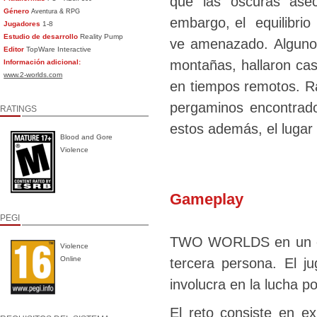
que las oscuras ase
Género
Aventura & RPG
embargo, el equilibrio 
Jugadores
1-8
Estudio de desarrollo
Reality Pump
ve amenazado. Algunos
Editor
TopWare Interactive
montañas, hallaron ca
Información adicional:
www.2-worlds.com
en tiempos remotos. R
pergaminos encontrado
RATINGS
estos además, el lugar
Blood and Gore
Violence
Gameplay
PEGI
TWO WORLDS en un emo
Violence
Online
tercera persona. El j
involucra en la lucha po
El reto consiste en 