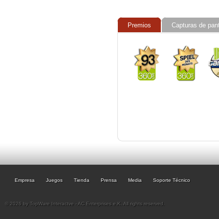
Premios
Capturas de pant
Empresa
Juegos
Tienda
Prensa
Media
Soporte Técnico
© 2026 by TopWare Interactve - AC Enterprises e.K. All rights reserved.