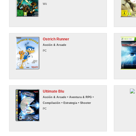
Wii
Ostrich Runner
Acción & Arcade
PC
Ultimate Blu
•
•
Acción & Arcade
Aventura & RPG
•
•
Compilación
Estrategia
Shooter
PC