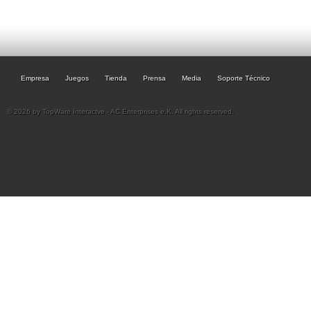
Empresa
Juegos
Tienda
Prensa
Media
Soporte Técnico
© 2026 by TopWare Interactve - AC Enterprises e.K. All rights reserved.