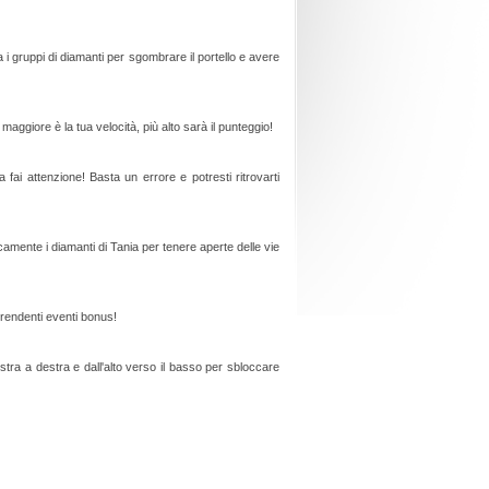
 i gruppi di diamanti per sgombrare il portello e avere
: maggiore è la tua velocità, più alto sarà il punteggio!
a fai attenzione! Basta un errore e potresti ritrovarti
camente i diamanti di Tania per tenere aperte delle vie
prendenti eventi bonus!
istra a destra e dall'alto verso il basso per sbloccare