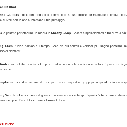
ochi in uno:
ring Clusters
, i giocatori toccano le gemme dello stesso colore per mandarle in orbita! Tocca
 ai livelli bonus che aumentano il tuo punteggio.
 le gemme per stabilire un record in
Snazzy Swap
. Sposta singoli diamanti o file di tre o più
ing Stars
, l'unico nemico è il tempo. Crea file orizzontali e verticali più lunghe possibile, m
so di diamanti!
finder
dovrai lottare contro il tempo e contro una via che continua a crollare. Sposta strategi
ure mosse.
ing4-ward
, sposta i diamanti di Tania per formare riquadri e gruppi più ampi, affrontando sor
ity Switch
, sfrutta i campi di gravità mutevoli a tuo vantaggio. Sposta l'intero campo da sin
 bonus sempre più ricchi e svuotare l'area di gioco.
eristiche