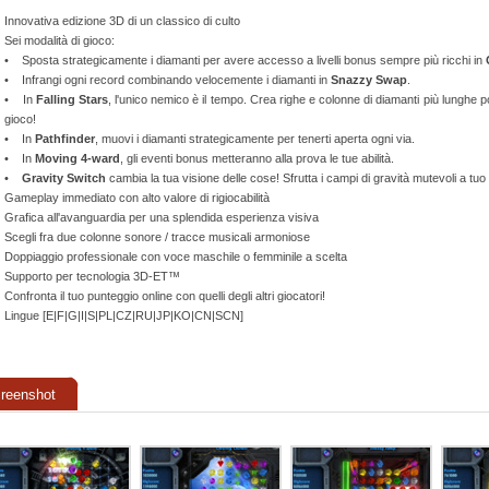
Innovativa edizione 3D di un classico di culto
Sei modalità di gioco:
• Sposta strategicamente i diamanti per avere accesso a livelli bonus sempre più ricchi in
• Infrangi ogni record combinando velocemente i diamanti in
Snazzy Swap
.
• In
Falling Stars
, l'unico nemico è il tempo. Crea righe e colonne di diamanti più lunghe po
gioco!
• In
Pathfinder
, muovi i diamanti strategicamente per tenerti aperta ogni via.
• In
Moving 4-ward
, gli eventi bonus metteranno alla prova le tue abilità.
•
Gravity Switch
cambia la tua visione delle cose! Sfrutta i campi di gravità mutevoli a tuo 
Gameplay immediato con alto valore di rigiocabilità
Grafica all'avanguardia per una splendida esperienza visiva
Scegli fra due colonne sonore / tracce musicali armoniose
Doppiaggio professionale con voce maschile o femminile a scelta
Supporto per tecnologia 3D-ET™
Confronta il tuo punteggio online con quelli degli altri giocatori!
Lingue [E|F|G|I|S|PL|CZ|RU|JP|KO|CN|SCN]
reenshot