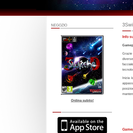
3Swi
NEGOZIO
Info s
Gamepl
Grazie 
diverse
faccial
tecnolo
Inizia 
appassi
posizio
manteng
Ordina subito!
Game