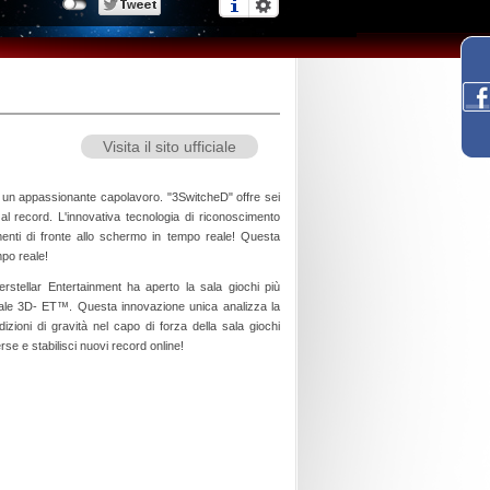
Visita il sito ufficiale
in un appassionante capolavoro. "3SwitcheD" offre sei
a al record. L'innovativa tecnologia di riconoscimento
enti di fronte allo schermo in tempo reale! Questa
mpo reale!
terstellar Entertainment ha aperto la sala giochi più
cciale 3D- ET™. Questa innovazione unica analizza la
izioni di gravità nel capo di forza della sala giochi
rse e stabilisci nuovi record online!