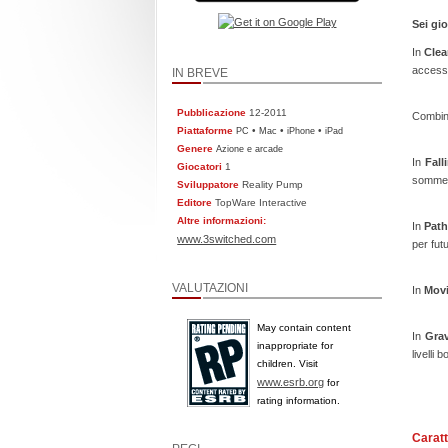
Sei gi
In
Clea
accesso
IN BREVE
Pubblicazione
12-2011
Combina
Piattaforme
•
•
•
PC
Mac
iPhone
iPad
Genere
Azione e arcade
In
Fall
Giocatori
1
sommer
Sviluppatore
Reality Pump
Editore
TopWare Interactive
Altre informazioni:
In
Path
www.3switched.com
per fut
VALUTAZIONI
In
Mov
May contain content
In
Grav
inappropriate for
livelli
children. Visit
www.esrb.org
for
rating information.
Caratt