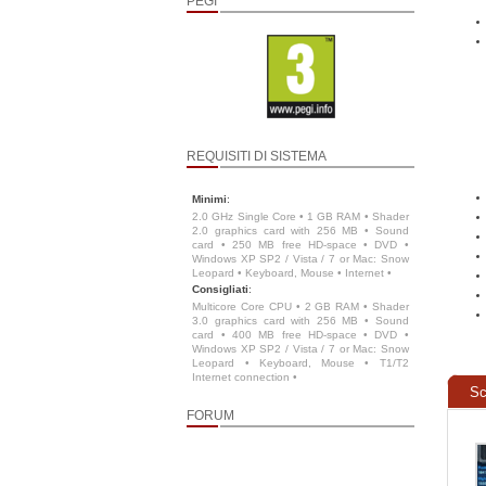
PEGI
REQUISITI DI SISTEMA
Minimi
:
2.0 GHz Single Core • 1 GB RAM • Shader
2.0 graphics card with 256 MB • Sound
card • 250 MB free HD-space • DVD •
Windows XP SP2 / Vista / 7 or Mac: Snow
Leopard • Keyboard, Mouse • Internet •
Consigliati
:
Multicore Core CPU • 2 GB RAM • Shader
3.0 graphics card with 256 MB • Sound
card • 400 MB free HD-space • DVD •
Windows XP SP2 / Vista / 7 or Mac: Snow
Leopard • Keyboard, Mouse • T1/T2
Internet connection •
Sc
FORUM