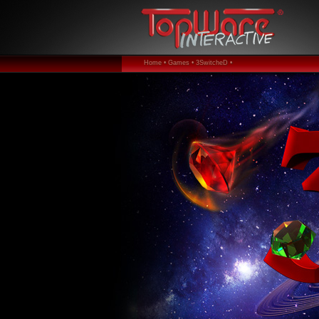
Home •
Games •
3SwitcheD •