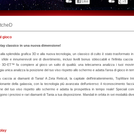
tcheD
ul gioco
ay classico in una nuova dimensione!
alla splendida grafica 3D e alla nuova tecnologia, un classico di culto è stato trasformato 
 sfide e innumerevoli ore di divertimento, inclusi livelli bonus sbloccabili e l'infinita cacci
e 3D-ET™ fa compiere al gioco un salto di qualità: una telecamera analizza i tuoi movim
gia unica analizza la posizione del tuo viso rispetto allo schermo e adatta l'area di gioco in te
la caccia ai diamanti di Tania! A Zeta Reticuli, la capitale dell'intrattenimento, TopWare In
onante della galassia, con la tecnologia più avanzata dell'universo: il riconoscimento fa
ne del tuo viso rispetto allo schermo e adatta la prospettiva in tempo reale! Speciali cond
ono i preziosi e rari diamanti di Tania a tua disposizione. Mandali in orbita in sei modalità dive
play