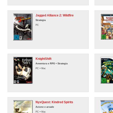
Jagged Alliance 2: Wildfire
Strategia
PC
KnightShift
•
Avventura e RPG
Strategia
•
PC
Mac
NyxQuest: Kindred Spirits
Azione e arcade
•
PC
Mac