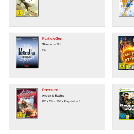
ParticleGen
Strumento 3D
PC
Pressure
Action & Racing
•
•
PC
XBox 360
Playstation 3