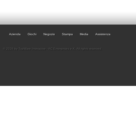
Azienda
Giochi
Negozio
Stampa
Media
Assistenza
© 2026 by TopWare Interactve - AC Enterprises e.K. All rights reserved.