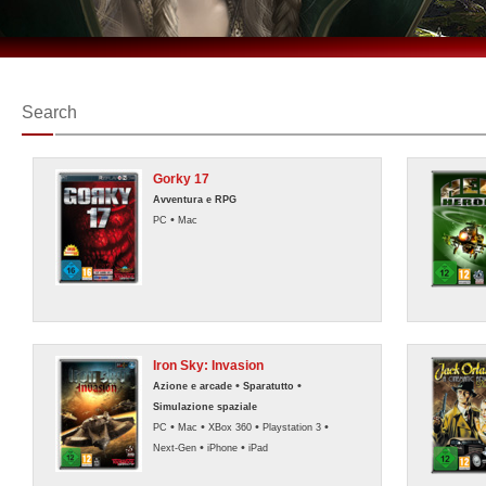
Search
Gorky 17
Avventura e RPG
•
PC
Mac
Iron Sky: Invasion
•
•
Azione e arcade
Sparatutto
Simulazione spaziale
•
•
•
•
PC
Mac
XBox 360
Playstation 3
•
•
Next-Gen
iPhone
iPad