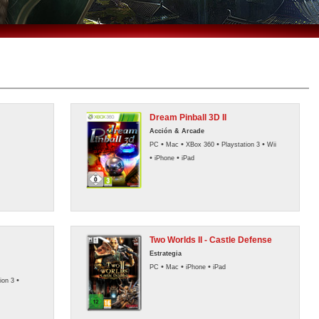
Dream Pinball 3D II
Acción & Arcade
•
•
•
•
PC
Mac
XBox 360
Playstation 3
Wii
•
•
iPhone
iPad
Two Worlds II - Castle Defense
Estrategia
•
•
•
PC
Mac
iPhone
iPad
•
ion 3