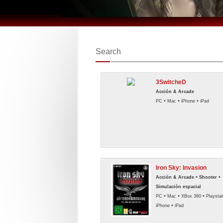
Search
3SwitcheD
Acción & Arcade
•
•
•
PC
Mac
iPhone
iPad
Iron Sky: Invasion
•
•
Acción & Arcade
Shooter
Simulación espacial
•
•
•
PC
Mac
XBox 360
Playstat
•
iPhone
iPad