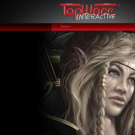
Home •