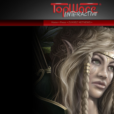
Home •
Press •
ZUXXEZ NETNEWS •