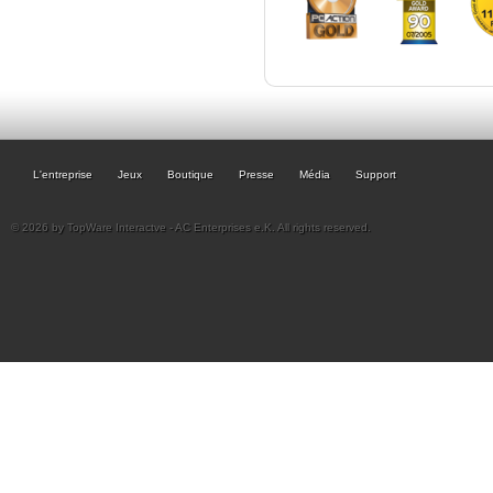
L'entreprise
Jeux
Boutique
Presse
Média
Support
© 2026 by TopWare Interactve - AC Enterprises e.K. All rights reserved.