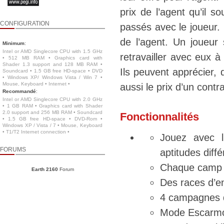
prix de l’agent qu’il 
CONFIGURATION
passés avec le joueur. 
de l’agent. Un joueur
Minimum
:
Intel or AMD Singlecore CPU with 1.5 GHz
retravailler avec eux à
• 512 MB RAM • Graphics card with
Shader 1.3 support and 128 MB RAM •
Ils peuvent apprécier,
Soundcard • 1.5 GB free HD-space • DVD
• Windows XP/ Windows Vista / Win 7 •
Mouse, Keyboard • Internet •
aussi le prix d’un contr
Recommandé
:
Intel or AMD Singlecore CPU with 2.0 GHz
• 1 GB RAM • Graphics card with Shader
2.0 support and 256 MB RAM • Soundcard
Fonctionnalités
• 1.5 GB free HD-space • DVD-Rom •
Windows XP / Vista / 7 • Mouse, Keyboard
• T1/T2 Internet connection •
Jouez avec l
FORUMS
aptitudes diff
Chaque camp r
Earth 2160
Forum
Des races d’e
4 campagnes d
Mode Escarmo