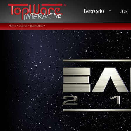
L'entreprise
Jeux
Home •
Games •
Earth 2160 •