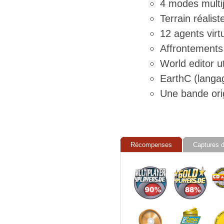
4 modes multi
Terrain réalis
12 agents virt
Affrontements 
World editor 
EarthC (lang
Une bande ori
Récompenses
Captures d