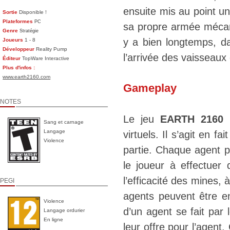
ensuite mis au point un
Sortie
Disponible !
Plateformes
PC
sa propre armée méca
Genre
Stratégie
y a bien longtemps, da
Joueurs
1 - 8
Développeur
Reality Pump
l’arrivée des vaisseaux 
Éditeur
TopWare Interactive
Plus d'infos :
www.earth2160.com
Gameplay
NOTES
Le jeu
EARTH 2160
Sang et carnage
Langage
virtuels. Il s’agit en 
Violence
partie. Chaque agent po
le joueur à effectue
l’efficacité des mines,
PEGI
agents peuvent être e
Violence
d’un agent se fait par
Langage ordurier
En ligne
leur offre pour l’agent