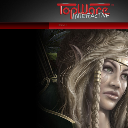
Home •