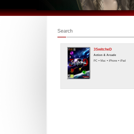
Search
3SwitcheD
Action & Arcade
•
•
•
PC
Mac
iPhone
iPad