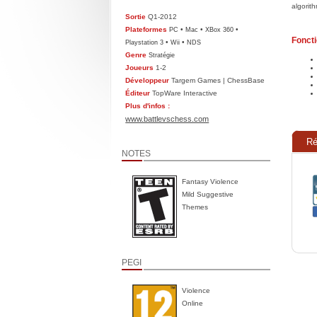
algorit
Sortie
Q1-2012
Plateformes
•
•
•
PC
Mac
XBox 360
Foncti
•
•
Playstation 3
Wii
NDS
Genre
Stratégie
Joueurs
1-2
Développeur
Targem Games | ChessBase
Éditeur
TopWare Interactive
Plus d'infos :
www.battlevschess.com
R
NOTES
Fantasy Violence
Mild Suggestive
Themes
PEGI
Violence
Online