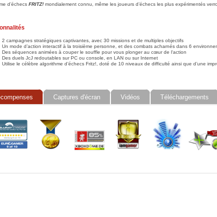
hme d’échecs
FRITZ!
mondialement connu, même les joueurs d’échecs les plus expérimentés verr
onnalités
2 campagnes stratégiques captivantes, avec 30 missions et de multiples objectifs
Un mode d’action interactif à la troisième personne, et des combats acharnés dans 6 environne
Des séquences animées à couper le souffle pour vous plonger au cœur de l‘action
Des duels JcJ redoutables sur PC ou console, en LAN ou sur Internet
Utilise le célèbre algorithme d’échecs Fritz!, doté de 10 niveaux de difficulté ainsi que d’une im
écompenses
Captures d'écran
Vidéos
Téléchargements