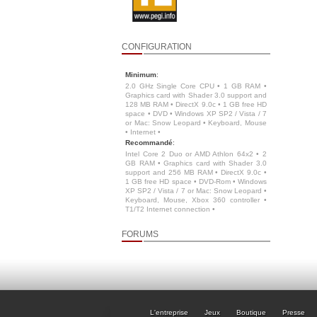
CONFIGURATION
Minimum
:
2.0 GHz Single Core CPU • 1 GB RAM •
Graphics card with Shader 3.0 support and
128 MB RAM • DirectX 9.0c • 1 GB free HD
space • DVD • Windows XP SP2 / Vista / 7
or Mac: Snow Leopard • Keyboard, Mouse
• Internet •
Recommandé
:
Intel Core 2 Duo or AMD Athlon 64x2 • 2
GB RAM • Graphics card with Shader 3.0
support and 256 MB RAM • DirectX 9.0c •
1 GB free HD space • DVD-Rom • Windows
XP SP2 / Vista / 7 or Mac: Snow Leopard •
Keyboard, Mouse, Xbox 360 controller •
T1/T2 Internet connection •
FORUMS
L'entreprise
Jeux
Boutique
Presse