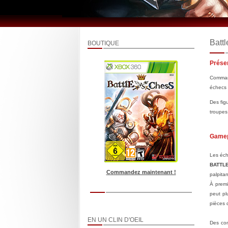
Battl
BOUTIQUE
Prése
Comman
échecs 
Des fig
troupes
Game
Les éch
BATTLE
Commandez maintenant !
palpita
À premi
peut pl
pièces 
EN UN CLIN D'OEIL
Des com