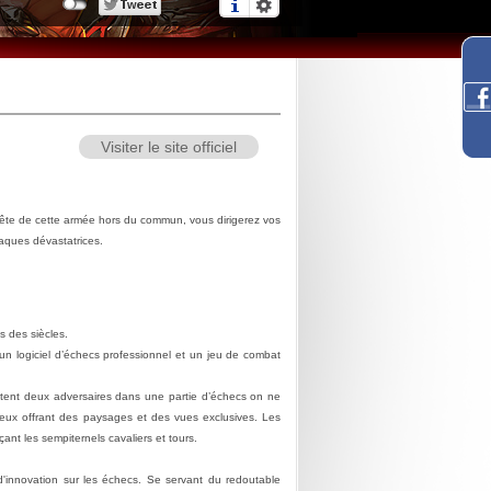
Visiter le site officiel
tête de cette armée hors du commun, vous dirigerez vos
taques dévastatrices.
s des siècles.
un logiciel d’échecs professionnel et un jeu de combat
rontent deux adversaires dans une partie d’échecs on ne
 eux offrant des paysages et des vues exclusives. Les
nt les sempiternels cavaliers et tours.
'innovation sur les échecs. Se servant du redoutable