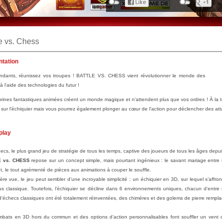
e vs. Chess
ntation
dants, réunissez vos troupes ! BATTLE VS. CHESS vient révolutionner le monde des
à l'aide des technologies du futur !
urines fantastiques animées créent un monde magique et n'attendent plus que vos ordres ! À la 
 sur l'échiquier mais vous pourrez également plonger au cœur de l'action pour déclencher des at
play
ecs, le plus grand jeu de stratégie de tous les temps, captive des joueurs de tous les âges depui
 vs. CHESS
repose sur un concept simple, mais pourtant ingénieux : le savant mariage entre 
nt, le tout agrémenté de pièces aux animations à couper le souffle.
ère vue, le jeu peut sembler d’une incroyable simplicité : un échiquier en 3D, sur lequel s’aff
us classique. Toutefois, l’échiquier se décline dans 6 environnements uniques, chacun d'entre
d’échecs classiques ont été totalement réinventées, des chimères et des golems de pierre remplaça
bats en 3D hors du commun et des options d’action personnalisables font souffler un vent d