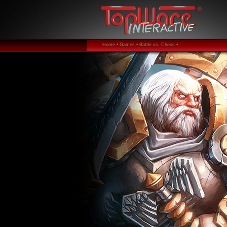
Home •
Games •
Battle vs. Chess •