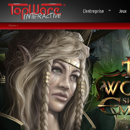
L'entreprise
Jeux
Home •