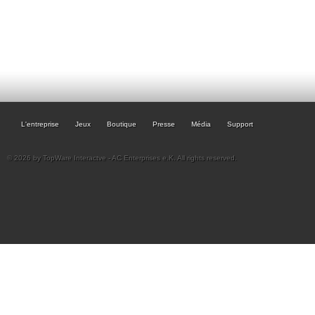
L'entreprise
Jeux
Boutique
Presse
Média
Support
© 2026 by TopWare Interactve - AC Enterprises e.K. All rights reserved.