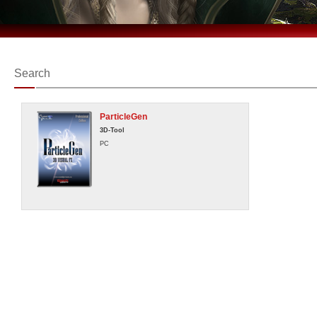
Search
ParticleGen
3D-Tool
PC