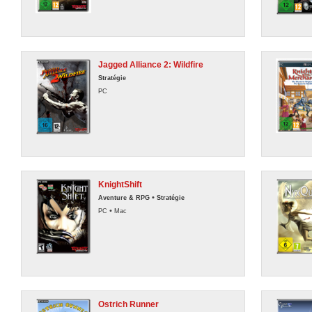
Jagged Alliance 2: Wildfire
Stratégie
PC
KnightShift
•
Aventure & RPG
Stratégie
•
PC
Mac
Ostrich Runner