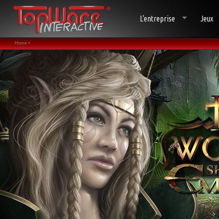
L'entreprise
Jeux
Home •