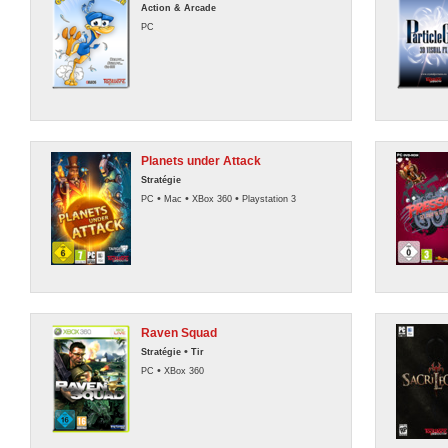
Action & Arcade
PC
Planets under Attack
Stratégie
•
•
•
PC
Mac
XBox 360
Playstation 3
Raven Squad
•
Stratégie
Tir
•
PC
XBox 360