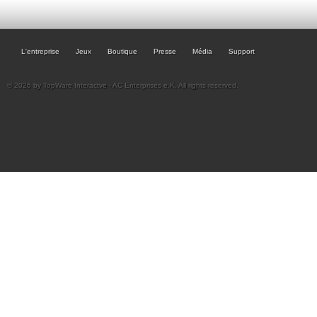
L'entreprise
Jeux
Boutique
Presse
Média
Support
© 2026 by TopWare Interactve - AC Enterprises e.K. All rights reserved.