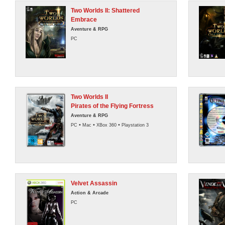
Two Worlds II: Shattered
Embrace
Aventure & RPG
PC
Two Worlds II
Pirates of the Flying Fortress
Aventure & RPG
•
•
•
PC
Mac
XBox 360
Playstation 3
Velvet Assassin
Action & Arcade
PC