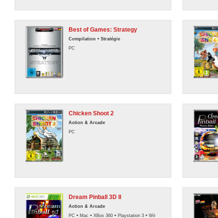
Best of Games: Strategy
•
Compilation
Stratégie
PC
Chicken Shoot 2
Action & Arcade
PC
Dream Pinball 3D II
Action & Arcade
•
•
•
•
PC
Mac
XBox 360
Playstation 3
Wii