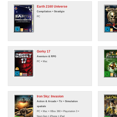
Earth 2160 Universe
•
Compilation
Stratégie
PC
Gorky 17
Aventure & RPG
•
PC
Mac
Iron Sky: Invasion
•
•
Action & Arcade
Tir
Simulation
spatiale
•
•
•
•
PC
Mac
XBox 360
Playstation 3
•
•
Next-Gen
iPhone
iPad