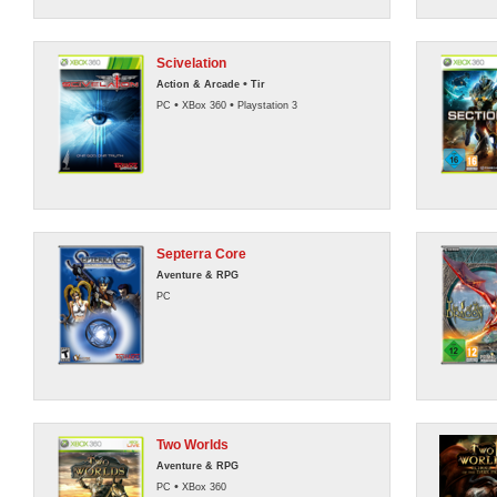
Scivelation
•
Action & Arcade
Tir
•
•
PC
XBox 360
Playstation 3
Septerra Core
Aventure & RPG
PC
Two Worlds
Aventure & RPG
•
PC
XBox 360