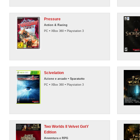
Pressure
Action & Racing
•
•
PC
XBox 360
Playstation 3
Scivelation
•
Azione e arcade
Sparatutto
•
•
PC
XBox 360
Playstation 3
Two Worlds II Velvet GotY
Edition
Avventura e RPG