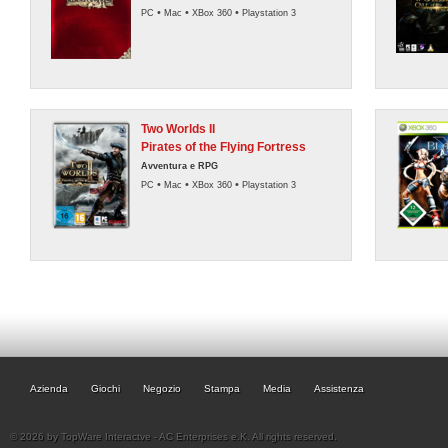
•
•
•
PC
Mac
XBox 360
Playstation 3
Two Worlds II
Pirates of the Flying Fortress
Avventura e RPG
•
•
•
PC
Mac
XBox 360
Playstation 3
Azienda
Giochi
Negozio
Stampa
Media
Assistenza
© 2026 by TopWare Interactve - AC Enterprises e.K. All rights reserved.