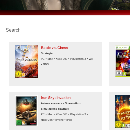
Search
Battle vs. Chess
Strategia
•
•
•
•
PC
Mac
XBox 360
Playstation 3
Wii
•
NDS
Iron Sky: Invasion
•
•
Azione e arcade
Sparatutto
Simulazione spaziale
•
•
•
•
PC
Mac
XBox 360
Playstation 3
•
•
Next-Gen
iPhone
iPad