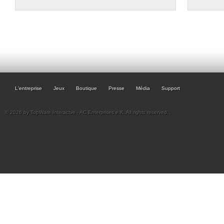
L'entreprise
Jeux
Boutique
Presse
Média
Support
© 2026 by TopWare Interactve - AC Enterprises e.K. All rights reserved.