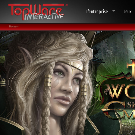
L'entreprise
Jeux
Home •