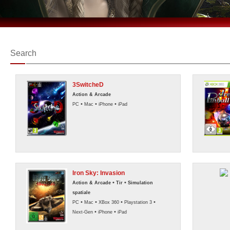
Search
3SwitcheD
Action & Arcade
•
•
•
PC
Mac
iPhone
iPad
Iron Sky: Invasion
•
•
Action & Arcade
Tir
Simulation
spatiale
•
•
•
•
PC
Mac
XBox 360
Playstation 3
•
•
Next-Gen
iPhone
iPad