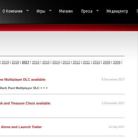
О Компании
Игры
Магазин
Пресса
Медиацентр
|
2019
|
2018
|
2017
|
2016
|
2015
|
2014
|
2013
|
2012
|
2011
|
2010
|
2009
|
2008
|
ew Multiplayer DLC available
8.December.2017
 Dark Past Multiplayer DLC + + +
k and Treasure Chest available
3.November.2017
d Alone and Launch Trailer
13.July.2017