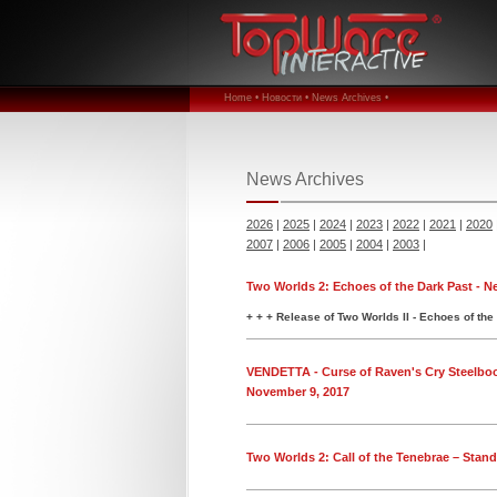
Home •
Новости •
News Archives •
News Archives
2026
|
2025
|
2024
|
2023
|
2022
|
2021
|
2020
2007
|
2006
|
2005
|
2004
|
2003
|
Two Worlds 2: Echoes of the Dark Past - N
+ + + Release of Two Worlds II - Echoes of the
VENDETTA - Curse of Raven's Cry Steelboo
November 9, 2017
Two Worlds 2: Call of the Tenebrae – Stan