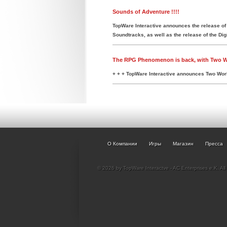
Sounds of Adventure !!!!
TopWare Interactive announces the release of t
Soundtracks, as well as the release of the Dig
The RPG Phenomenon is back, with Two Worl
+ + + TopWare Interactive announces Two World
О Компании
Игры
Магазин
Пресса
© 2026 by TopWare Interactve - AC Enterprises e.K. All 