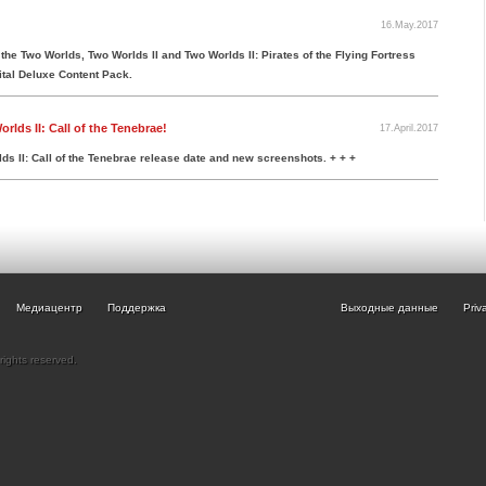
16.May.2017
he Two Worlds, Two Worlds II and Two Worlds II: Pirates of the Flying Fortress
ital Deluxe Content Pack.
ds II: Call of the Tenebrae!
17.April.2017
s II: Call of the Tenebrae release date and new screenshots. + + +
Медиацентр
Поддержка
Выходные данные
Priv
rights reserved.