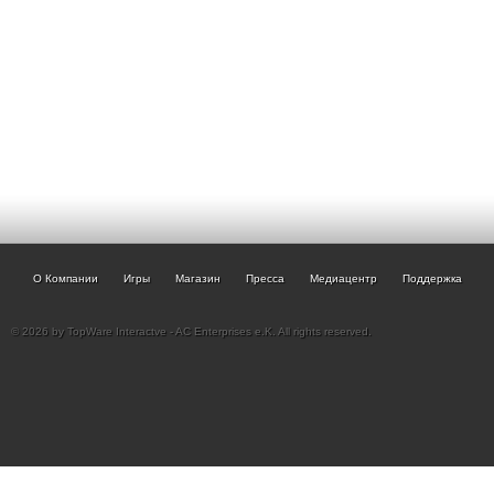
О Компании
Игры
Магазин
Пресса
Медиацентр
Поддержка
© 2026 by TopWare Interactve - AC Enterprises e.K. All rights reserved.