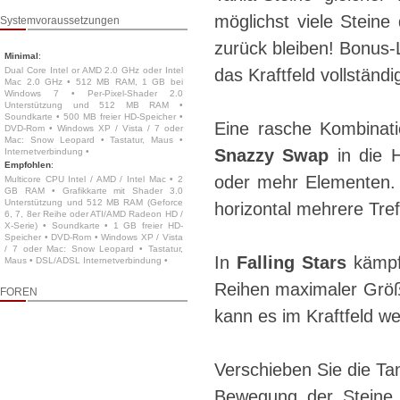
möglichst viele Stein
Systemvoraussetzungen
zurück bleiben! Bonus-L
Minimal
:
Dual Core Intel or AMD 2.0 GHz oder Intel
das Kraftfeld vollständi
Mac 2.0 GHz • 512 MB RAM, 1 GB bei
Windows 7 • Per-Pixel-Shader 2.0
Unterstützung und 512 MB RAM •
Soundkarte • 500 MB freier HD-Speicher •
Eine rasche Kombinati
DVD-Rom • Windows XP / Vista / 7 oder
Mac: Snow Leopard • Tastatur, Maus •
Snazzy Swap
in die H
Internetverbindung •
Empfohlen
:
oder mehr Elementen. W
Multicore CPU Intel / AMD / Intel Mac • 2
GB RAM • Grafikkarte mit Shader 3.0
Unterstützung und 512 MB RAM (Geforce
horizontal mehrere Tref
6, 7, 8er Reihe oder ATI/AMD Radeon HD /
X-Serie) • Soundkarte • 1 GB freier HD-
Speicher • DVD-Rom • Windows XP / Vista
/ 7 oder Mac: Snow Leopard • Tastatur,
In
Falling Stars
kämpfe
Maus • DSL/ADSL Internetverbindung •
Reihen maximaler Größe
FOREN
kann es im Kraftfeld w
Verschieben Sie die Ta
Bewegung der Steine 