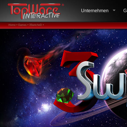
Unternehmen
G
Home •
Games •
3SwitcheD •