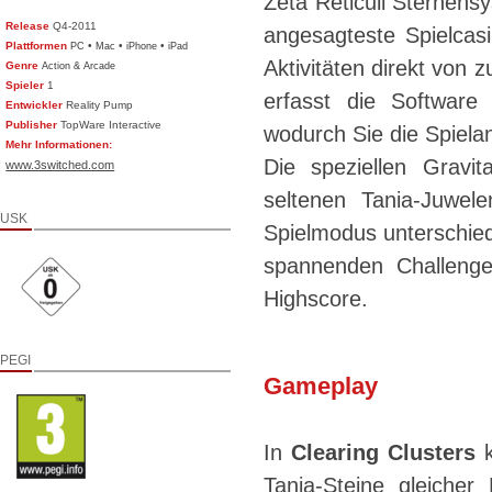
Zeta Reticuli Sternens
Release
Q4-2011
angesagteste Spielcas
Plattformen
•
•
•
PC
Mac
iPhone
iPad
Aktivitäten direkt von
Genre
Action & Arcade
Spieler
1
erfasst die Softwar
Entwickler
Reality Pump
Publisher
TopWare Interactive
wodurch Sie die Spiela
Mehr Informationen:
Die speziellen Gravit
www.3switched.com
seltenen Tania-Juwele
USK
Spielmodus unterschied
spannenden Challenge
Highscore.
PEGI
Gameplay
In
Clearing Clusters
k
Tania-Steine gleicher