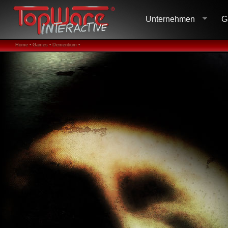
Unternehmen
G
Home •
Games •
Dementium •