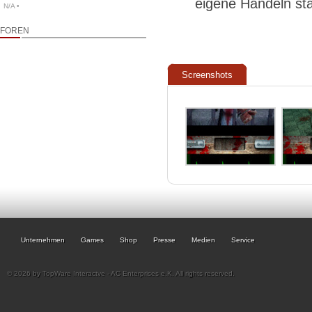
eigene Handeln stä
N/A •
FOREN
Screenshots
Unternehmen
Games
Shop
Presse
Medien
Service
© 2026 by TopWare Interactve - AC Enterprises e.K. All rights reserved.