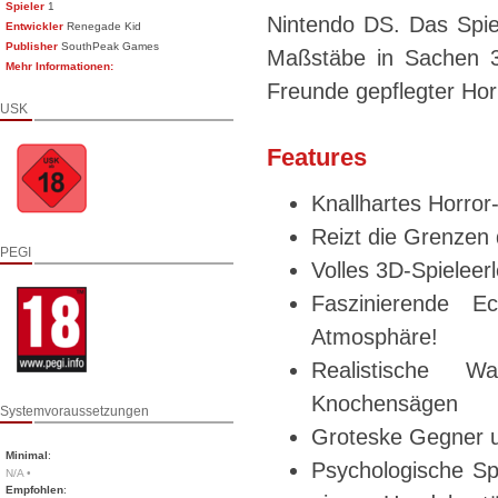
Spieler
1
Nintendo DS. Das Spie
Entwickler
Renegade Kid
Publisher
SouthPeak Games
Maßstäbe in Sachen 3
Mehr Informationen:
Freunde gepflegter Horr
USK
Features
Knallhartes Horror
Reizt die Grenzen 
PEGI
Volles 3D-Spieleer
Faszinierende Ec
Atmosphäre!
Realistische Wa
Knochensägen
Systemvoraussetzungen
Groteske Gegner u
Minimal
:
Psychologische Sp
N/A •
Empfohlen
: