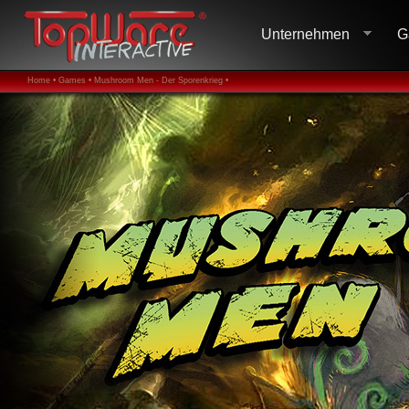
Unternehmen
G
Home •
Games •
Mushroom Men - Der Sporenkrieg •