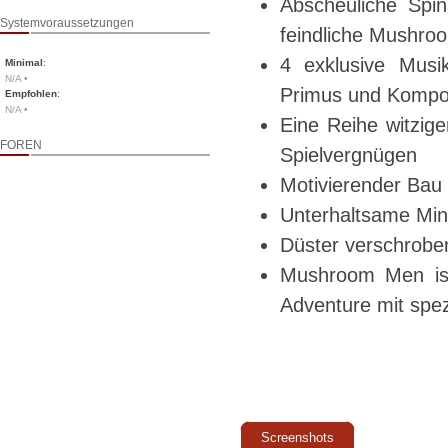
Abscheuliche Spinn
Systemvoraussetzungen
feindliche Mushr
4 exklusive Musi
Minimal
:
N/A •
Primus und Kompon
Empfohlen
:
N/A •
Eine Reihe witzige
FOREN
Spielvergnügen
Motivierender Bau 
Unterhaltsame Min
Düster verschroben
Mushroom Men ist
Adventure mit spez
Screenshots