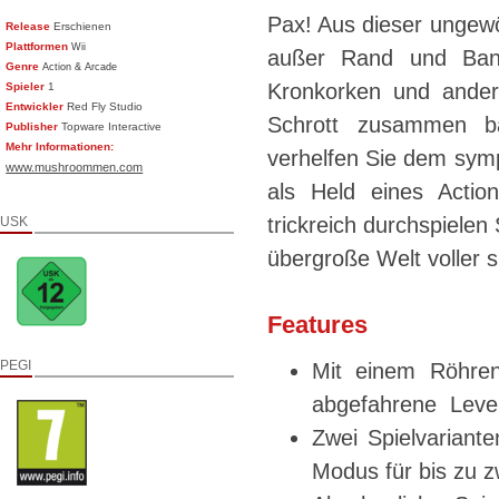
Pax! Aus dieser ungew
Release
Erschienen
Plattformen
Wii
außer Rand und Band
Genre
Action & Arcade
Kronkorken und ander
Spieler
1
Entwickler
Red Fly Studio
Schrott zusammen ba
Publisher
Topware Interactive
Mehr Informationen:
verhelfen Sie dem symp
www.mushroommen.com
als Held eines Actio
trickreich durchspielen 
USK
übergroße Welt voller s
Features
PEGI
Mit einem Röhren
abgefahrene Level 
Zwei Spielvariante
Modus für bis zu z