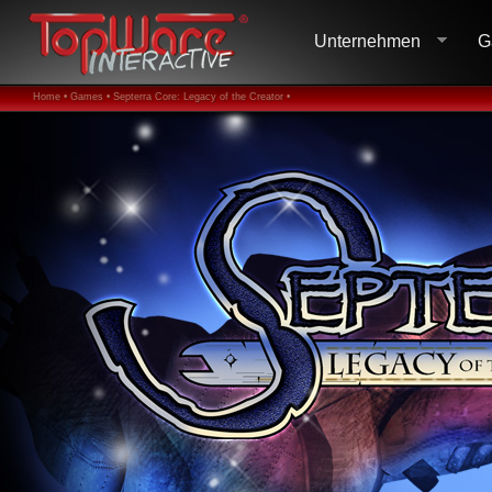
Unternehmen
G
Home •
Games •
Septerra Core: Legacy of the Creator •