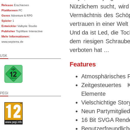
Nützlichem sucht, wir
Release
Erschienen
Plattformen
PC
Vermächtnis des Schöpf
Genre
Adventure & RPG
Spieler
1
vertrauen in einer Wel
Entwickler
Valkyrie Studio
Und da ist Led, die Toc
Publisher
TopWare Interactive
Mehr Informationen:
dem riesigen Schrauben
www.septerra.de
verboten hat ...
USK
Features
Atmosphärisches R
Zeitgesteuertes 
Elemente
PEGI
Vielschichtige Sto
Neun Partymitgliede
16 Bit SVGA Rende
Benutzerfreundlich