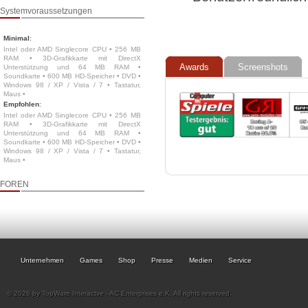
Systemvoraussetzungen
Minimal
:
Intel oder AMD Singlecore CPU • 256 MB
RAM • 3D-Grafikkarte mit DirectX
Awards
Screenshots
Unterstützung und 64 MB RAM •
Soundkarte • 600 MB HD-Speicher • DVD •
Windows 98 / XP / Vista / 7 • Tastatur,
Maus •
Empfohlen
:
Intel oder AMD Singlecore CPU • 256 MB
RAM • 3D-Grafikkarte mit DirectX
Unterstützung und 64 MB RAM •
Soundkarte • 600 MB HD-Speicher • DVD •
Windows 98 / XP / Vista / 7 • Tastatur,
Maus •
FOREN
Unternehmen
Games
Shop
Presse
Medien
Service
© 2026 by TopWare Interactve - AC Enterprises e.K. All rights reserved.