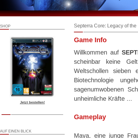
Septerra Core: Legacy of the
SHOP
Game Info
Willkommen auf
SEPT
scheinbar keine Gel
Weltschollen sieben 
Biotechnologie un
sagenumwobenen Schö
unheimliche Kräfte ...
Jetzt bestellen!
Gameplay
AUF EINEN BLICK
Maya, eine junge Fra