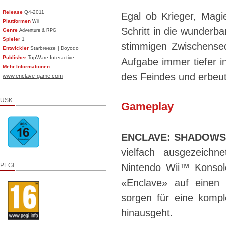
Release
Q4-2011
Egal ob Krieger, Magi
Plattformen
Wii
Schritt in die wunderba
Genre
Adventure & RPG
Spieler
1
stimmigen Zwischenseq
Entwickler
Starbreeze | Doyodo
Publisher
TopWare Interactive
Aufgabe immer tiefer i
Mehr Informationen:
des Feindes und erbeut
www.enclave-game.com
USK
Gameplay
ENCLAVE: SHADOWS
vielfach ausgezeichn
PEGI
Nintendo Wii™ Konsol
«Enclave» auf einen 
sorgen für eine komple
hinausgeht.