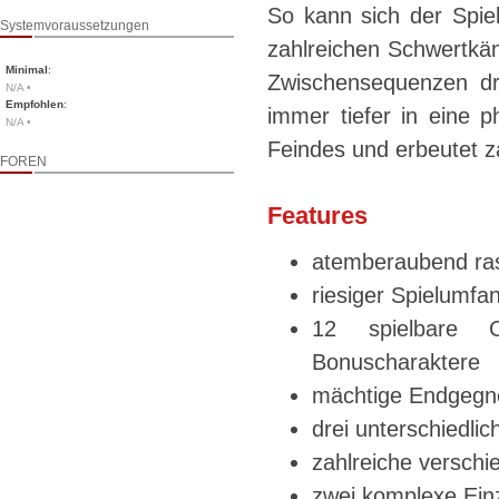
So kann sich der Spie
Systemvoraussetzungen
zahlreichen Schwertkäm
Minimal
:
Zwischensequenzen dri
N/A •
Empfohlen
:
immer tiefer in eine 
N/A •
Feindes und erbeutet z
FOREN
Features
atemberaubend rasa
riesiger Spielumfa
12 spielbare C
Bonuscharaktere
mächtige Endgegner
drei unterschiedlic
zahlreiche versch
zwei komplexe Ein