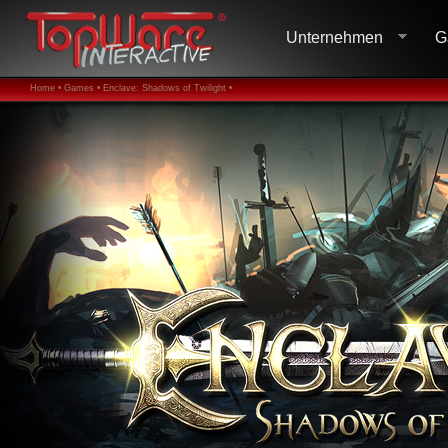
Unternehmen
G
Home •
Games •
Enclave: Shadows of Twilight •