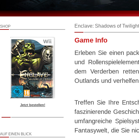
Enclave: Shadows of Twiligh
SHOP
Game Info
Erleben Sie einen pac
und Rollenspielelemen
dem Verderben rette
Outlands und verhelfe
Treffen Sie Ihre Entsc
Jetzt bestellen!
faszinierende Geschicht
umfangreiche Spielsyst
Fantasywelt, die Sie ni
AUF EINEN BLICK