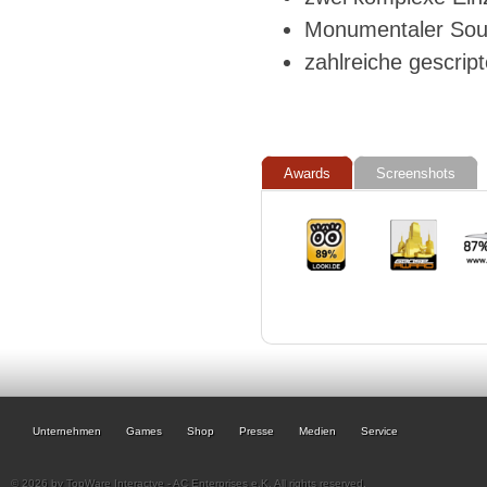
Monumentaler Soun
zahlreiche gescrip
Awards
Screenshots
Unternehmen
Games
Shop
Presse
Medien
Service
© 2026 by TopWare Interactve - AC Enterprises e.K. All rights reserved.