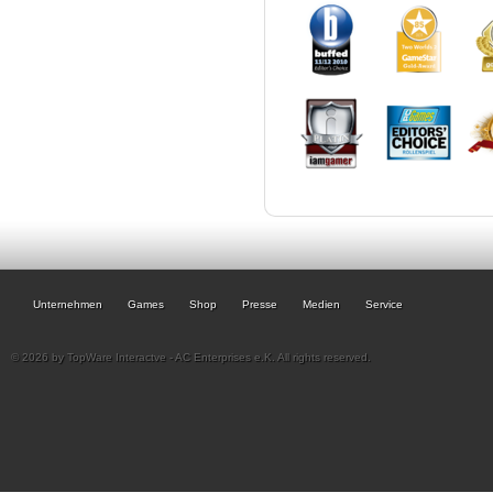
Unternehmen
Games
Shop
Presse
Medien
Service
© 2026 by TopWare Interactve - AC Enterprises e.K. All rights reserved.