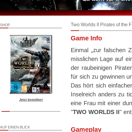
Two Worlds II Pirates of the 
SHOP
Game Info
Einmal „zur falschen Z
misslichen Lage auf ei
der raubeinigen Pirate
für sich zu gewinnen u
Das hört sich einfache
Inselreich anders zu t
Jetzt bestellen!
eine Frau mit einer du
"
TWO WORLDS II
" en
AUF EINEN BLICK
Gameplay