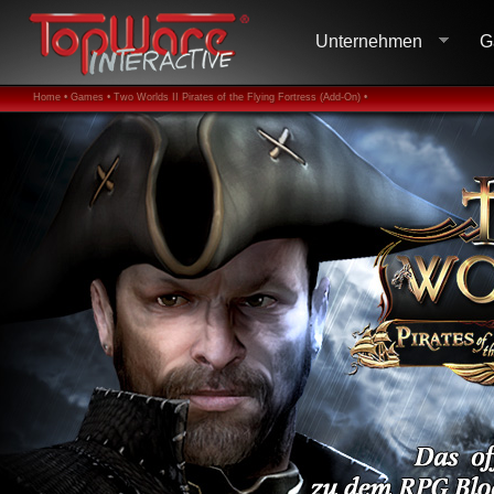
Unternehmen
G
Home •
Games •
Two Worlds II Pirates of the Flying Fortress (Add-On) •