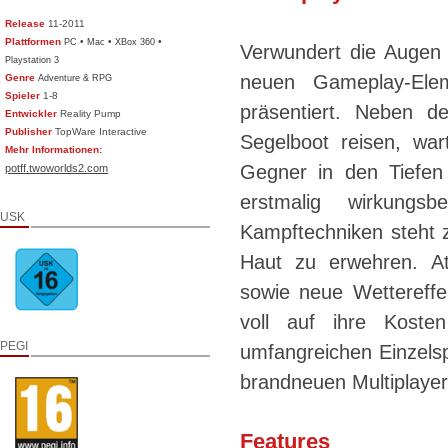
Release
11-2011
Plattformen
•
•
•
PC
Mac
XBox 360
Verwundert die Augen 
Playstation 3
neuen Gameplay-Ele
Genre
Adventure & RPG
Spieler
1-8
präsentiert. Neben de
Entwickler
Reality Pump
Publisher
TopWare Interactive
Segelboot reisen, wa
Mehr Informationen:
Gegner in den Tiefen
potff.twoworlds2.com
erstmalig wirkungs
USK
Kampftechniken steht 
Haut zu erwehren. At
sowie neue Wettereffe
voll auf ihre Kost
PEGI
umfangreichen Einzelsp
brandneuen Multiplayer
Features