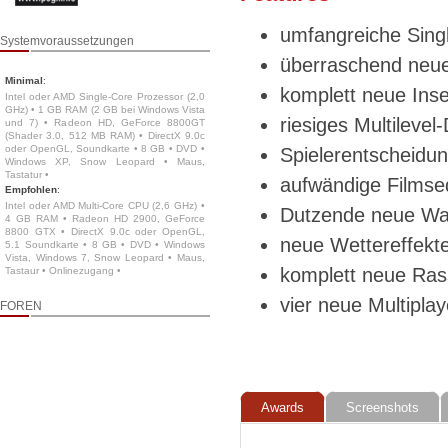
umfangreiche Sing
Systemvoraussetzungen
überraschend neues
Minimal
:
komplett neue Inse
Intel oder AMD Single-Core Prozessor (2,0
GHz) • 1 GB RAM (2 GB bei Windows Vista
riesiges Multilev
und 7) • Radeon HD, GeForce 8800GT
(Shader 3.0, 512 MB RAM) • DirectX 9.0c
oder OpenGL, Soundkarte • 8 GB • DVD •
Spielerentscheidu
Windows XP, Snow Leopard • Maus,
Tastatur •
aufwändige Filmse
Empfohlen
:
Intel oder AMD Multi-Core CPU (2,6 GHz) •
Dutzende neue Waf
4 GB RAM • Radeon HD 2900, GeForce
8800 GTX • DirectX 9.0c oder OpenGL,
neue Wettereffekt
5.1 Soundkarte • 8 GB • DVD • Windows
Vista, Windows 7, Snow Leopard • Maus,
komplett neue Ras
Tastaur • Onlinezugang •
vier neue Multipla
FOREN
Awards
Screenshots